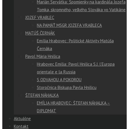
Marián Servátka: Spomienky na kardinála Jozefa
Tomka, skromného, veľkého Slováka vo Vatikáne
JOZEF VRABLEC
NA PAMÄŤ MSGR JOZEFA VRABLECA
MATÚŠ ČERNÁK
Emília Hrabovec: Politické Aktivity Matúša
Černáka
Pavol Mária Hnilica
Hrabovec Emilia: Pavol Hnilica S.J. l’Europa
orientale e la Russia
S ODVAHOU A POKOROU
Storočnica Biskupa Pavla Hnilicu
ŠTEFAN NÁHALKA
EMÍLIA HRABOVEC: ŠTEFAN NÁHALKA –
DIPLOMAT
Aktuálne
Kontakt