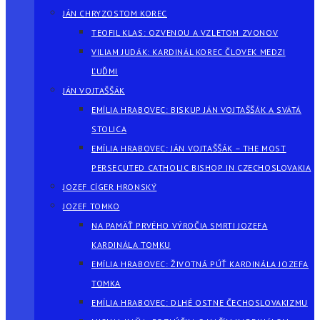
JÁN CHRYZOSTOM KOREC
TEOFIL KLAS: OZVENOU A VZLETOM ZVONOV
VILIAM JUDÁK: KARDINÁL KOREC ČLOVEK MEDZI
ĽUĎMI
JÁN VOJTAŠŠÁK
EMÍLIA HRABOVEC: BISKUP JÁN VOJTAŠŠÁK A SVÄTÁ
STOLICA
EMÍLIA HRABOVEC: JÁN VOJTAŠŠÁK – THE MOST
PERSECUTED CATHOLIC BISHOP IN CZECHOSLOVAKIA
JOZEF CÍGER HRONSKÝ
JOZEF TOMKO
NA PAMÄŤ PRVÉHO VÝROČIA SMRTI JOZEFA
KARDINÁLA TOMKU
EMÍLIA HRABOVEC: ŽIVOTNÁ PÚŤ KARDINÁLA JOZEFA
TOMKA
EMÍLIA HRABOVEC: DLHÉ OSTNE ČECHOSLOVAKIZMU