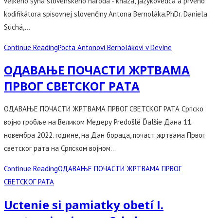
veľkého syna slovenského národa - kňaza, jazykovedca a prvého
kodifikátora spisovnej slovenčiny Antona Bernoláka.PhDr. Daniela
Suchá,…
Continue Reading
Pocta Antonovi Bernolákovi v Devíne
ОДАВАЊЕ ПОЧАСТИ ЖРТВАМА
ПРВОГ СВЕТСКОГ РАТА
ОДАВАЊЕ ПОЧАСТИ ЖРТВАМА ПРВОГ СВЕТСКОГ РАТА Српско
војно гробље на Великом Медеру Predošlé Ďalšie Дана 11.
новембра 2022. године, на Дан бораца, почаст жртвама Првог
светског рата на Српском војном…
Continue Reading
ОДАВАЊЕ ПОЧАСТИ ЖРТВАМА ПРВОГ
СВЕТСКОГ РАТА
Uctenie si pamiatky obetí I.