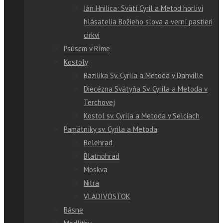
Ján Hnilica: Svätí Cyril a Metod horliví
hlásatelia Božieho slova a verní pastieri
cirkvi
Psúscm v Ríme
Kostoly
Bazilika Sv. Cyrila a Metoda v Danville
Diecézna Svätyňa Sv. Cyrila a Metoda v
Terchovej
Kostol sv. Cyrila a Metoda v Selciach
Pamätníky sv. Cyrila a Metoda
Belehrad
Blatnohrad
Moskva
Nitra
VLADIVOSTOK
Básne