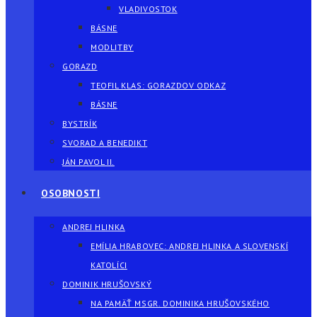
VLADIVOSTOK
BÁSNE
MODLITBY
GORAZD
TEOFIL KLAS: GORAZDOV ODKAZ
BÁSNE
BYSTRÍK
SVORAD A BENEDIKT
JÁN PAVOL II.
OSOBNOSTI
ANDREJ HLINKA
EMÍLIA HRABOVEC: ANDREJ HLINKA A SLOVENSKÍ
KATOLÍCI
DOMINIK HRUŠOVSKÝ
NA PAMÄŤ MSGR. DOMINIKA HRUŠOVSKÉHO