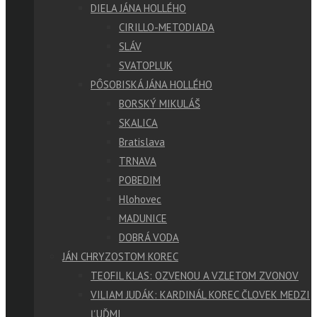
DIELA JÁNA HOLLÉHO
CIRILLO-METODIADA
SLÁV
SVATOPLUK
PÔSOBISKÁ JÁNA HOLLÉHO
BORSKÝ MIKULÁŠ
SKALICA
Bratislava
TRNAVA
POBEDIM
Hlohovec
MADUNICE
DOBRÁ VODA
JÁN CHRYZOSTOM KOREC
TEOFIL KLAS: OZVENOU A VZLETOM ZVONOV
VILIAM JUDÁK: KARDINÁL KOREC ČLOVEK MEDZI
ĽUĎMI