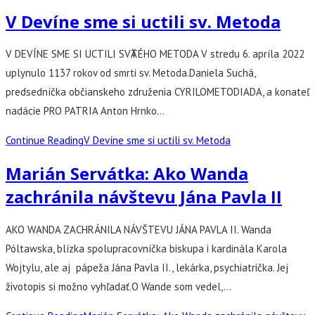
V Devíne sme si uctili sv. Metoda
V DEVÍNE SME SI UCTILI SVӒTÉHO METODA V stredu 6. apríla 2022
uplynulo 1137 rokov od smrti sv. Metoda.Daniela Suchá,
predsedníčka občianskeho združenia CYRILOMETODIADA, a konateľ
nadácie PRO PATRIA Anton Hrnko…
Continue Reading
V Devíne sme si uctili sv. Metoda
Marián Servátka: Ako Wanda
zachránila návštevu Jána Pavla II
AKO WANDA ZACHRÁNILA NÁVŠTEVU JÁNA PAVLA II. Wanda
Póltawska, blízka spolupracovníčka biskupa i kardinála Karola
Wojtylu, ale aj pápeža Jána Pavla II., lekárka, psychiatrička. Jej
životopis si možno vyhľadať.O Wande som vedel,…