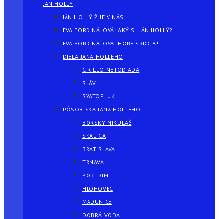
JÁN HOLLÝ
JÁN HOLLÝ ŽIJE V NÁS
EVA FORDINÁLOVÁ: AKÝ SI, JÁN HOLLÝ?
EVA FORDINÁLOVÁ: HORE SRDCIA!
DIELA JÁNA HOLLÉHO
CIRILLO-METODIADA
SLÁV
SVATOPLUK
PÔSOBISKÁ JÁNA HOLLÉHO
BORSKÝ MIKULÁŠ
SKALICA
BRATISLAVA
TRNAVA
POBEDIM
HLOHOVEC
MADUNICE
DOBRÁ VODA