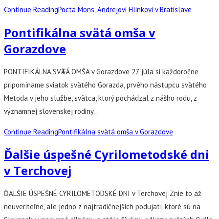
Continue Reading
Pocta Mons. Andrejovi Hlinkovi v Bratislave
Pontifikálna svätá omša v
Gorazdove
PONTIFIKÁLNA SVӒTÁ OMŠA v Gorazdove 27. júla si každoročne
pripomíname sviatok svätého Gorazda, prvého nástupcu svätého
Metoda v jeho službe, svätca, ktorý pochádzal z nášho rodu, z
významnej slovenskej rodiny…
Continue Reading
Pontifikálna svätá omša v Gorazdove
Ďalšie úspešné Cyrilometodské dni
v Terchovej
ĎALŠIE ÚSPEŠNÉ CYRILOMETODSKÉ DNI v Terchovej Znie to až
neuveriteľne, ale jedno z najtradičnejších podujatí, ktoré sú na