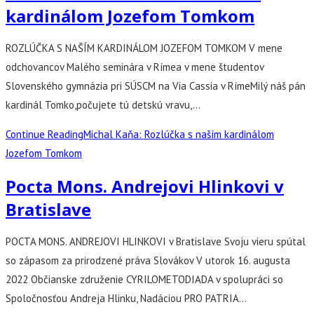
kardinálom Jozefom Tomkom
ROZLÚČKA S NAŠÍM KARDINÁLOM JOZEFOM TOMKOM V mene
odchovancov Malého seminára v Rímea v mene študentov
Slovenského gymnázia pri SÚSCM na Via Cassia v RímeMilý náš pán
kardinál Tomko,počujete tú detskú vravu,…
Continue Reading
Michal Kaňa: Rozlúčka s naším kardinálom
Jozefom Tomkom
Pocta Mons. Andrejovi Hlinkovi v
Bratislave
POCTA MONS. ANDREJOVI HLINKOVI v Bratislave Svoju vieru spútal
so zápasom za prirodzené práva Slovákov V utorok 16. augusta
2022 Občianske združenie CYRILOMETODIADA v spolupráci so
Spoločnosťou Andreja Hlinku, Nadáciou PRO PATRIA…