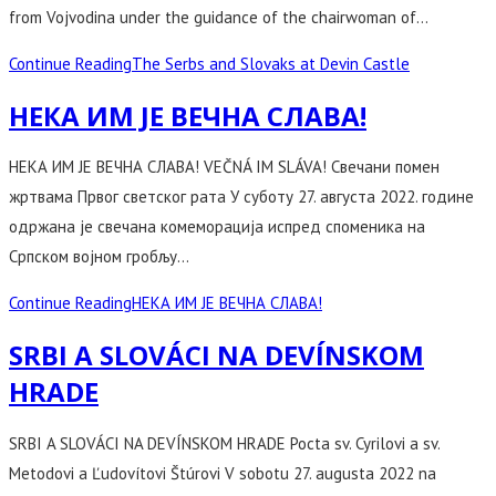
from Vojvodina under the guidance of the chairwoman of…
Continue Reading
The Serbs and Slovaks at Devin Castle
НЕКА ИМ ЈЕ ВЕЧНА СЛАВА!
НЕКА ИМ ЈЕ ВЕЧНА СЛАВА! VEČNÁ IM SLÁVA! Свечани помен
жртвама Првог светског рата У суботу 27. августа 2022. године
одржана је свечана комеморација испред споменика на
Српском војном гробљу…
Continue Reading
НЕКА ИМ ЈЕ ВЕЧНА СЛАВА!
SRBI A SLOVÁCI NA DEVÍNSKOM
HRADE
SRBI A SLOVÁCI NA DEVÍNSKOM HRADE Pocta sv. Cyrilovi a sv.
Metodovi a Ľudovítovi Štúrovi V sobotu 27. augusta 2022 na