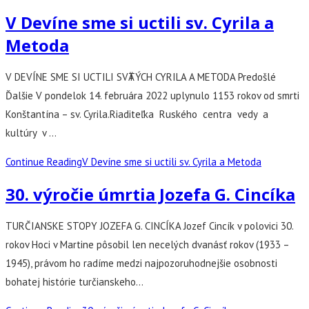
V Devíne sme si uctili sv. Cyrila a
Metoda
V DEVÍNE SME SI UCTILI SVӒTÝCH CYRILA A METODA Predošlé
Ďalšie V pondelok 14. februára 2022 uplynulo 1153 rokov od smrti
Konštantína – sv. Cyrila.Riaditeľka Ruského centra vedy a
kultúry v …
Continue Reading
V Devíne sme si uctili sv. Cyrila a Metoda
30. výročie úmrtia Jozefa G. Cincíka
TURČIANSKE STOPY JOZEFA G. CINCÍKA Jozef Cincík v polovici 30.
rokov Hoci v Martine pôsobil len necelých dvanásť rokov (1933 –
1945), právom ho radíme medzi najpozoruhodnejšie osobnosti
bohatej histórie turčianskeho…