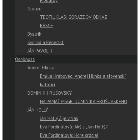
Modlitby
Gorazd
TEOFIL KLAS: GORAZDOV ODKAZ
BÁSNE
Bystrík
Svorad a Benedikt
JÁN PAVOL II.
Osobnosti
Andrej Hlinka
Emília Hrabovec: Andrej Hlinka a slovenskí
katolíci
DOMINIK HRUŠOVSKÝ
NA PAMÄŤ MSGR. DOMINIKA HRUŠOVSKÉHO
JÁN HOLLÝ
Ján Hollý Žije v Nás
Eva Fordinálová: Aký si, Ján Hollý?
Eva Fordinálová: Hore srdcia!