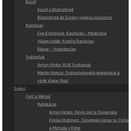
Koceľ
Koceľ a Blatnohrad
Blatnohrad do Európy vysiela posolstvo
Rastislav
Eva Kristinová: Rastislav – Meditácia
Viliam Judák: Knieža Rastislav
Básne – Hviezdoslav
Svätopluk
Anton Hrnko: Kráľ Svätopluk
Martin Homza: Svätoplukovská imaginácia a
vznik starej Rusi
Svätci
Cyril a Metod
Publikácie
Anton Hrnko: Devín perla Slovenska
Emília Hrabovec: Slovenský ústav sv. Cyrila
a Metoda v Ríme