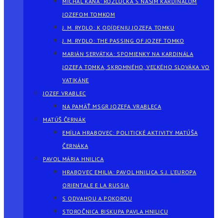
MICHAL KAŇA: ROZLÚČKA S NAŠÍM KARDINÁLOM
JOZEFOM TOMKOM
J. M. RYDLO: K ODÍDENIU JOZEFA TOMKU
J. M. RYDLO: THE PASSING OF JOZEF TOMKO
MARIÁN SERVÁTKA: SPOMIENKY NA KARDINÁLA
JOZEFA TOMKA, SKROMNÉHO, VEĽKÉHO SLOVÁKA VO
VATIKÁNE
JOZEF VRABLEC
NA PAMÄŤ MSGR JOZEFA VRABLECA
MATÚŠ ČERNÁK
EMÍLIA HRABOVEC: POLITICKÉ AKTIVITY MATÚŠA
ČERNÁKA
PAVOL MÁRIA HNILICA
HRABOVEC EMILIA: PAVOL HNILICA S.J. L’EUROPA
ORIENTALE E LA RUSSIA
S ODVAHOU A POKOROU
STOROČNICA BISKUPA PAVLA HNILICU