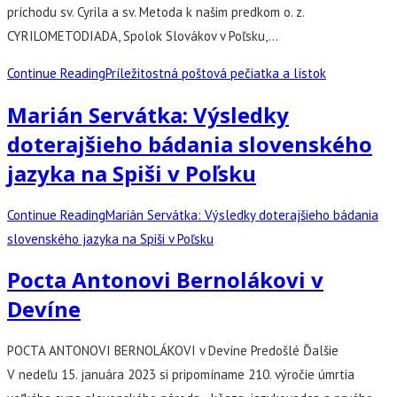
príchodu sv. Cyrila a sv. Metoda k našim predkom o. z.
CYRILOMETODIADA, Spolok Slovákov v Poľsku,…
Continue Reading
Príležitostná poštová pečiatka a lístok
Marián Servátka: Výsledky
doterajšieho bádania slovenského
jazyka na Spiši v Poľsku
Continue Reading
Marián Servátka: Výsledky doterajšieho bádania
slovenského jazyka na Spiši v Poľsku
Pocta Antonovi Bernolákovi v
Devíne
POCTA ANTONOVI BERNOLÁKOVI v Devíne Predošlé Ďalšie
V nedeľu 15. januára 2023 si pripomíname 210. výročie úmrtia