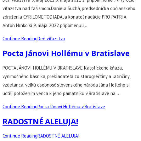
víťazstva nad fašizmom.Daniela Suchá, predsedníčka občianskeho
združenia CYRILOMETODIADA, a konateľ nadácie PRO PATRIA
Anton Hrnko si 9. mája 2022 pripomenuli…
Continue Reading
Deň víťazstva
Pocta Jánovi Hollému v Bratislave
POCTA JÁNOVI HOLLÉMU V BRATISLAVE Katolíckeho kňaza,
výnimočného básnika, prekladateľa zo starogréčtiny a latinčiny,
vzdelanca, veľkú osobnosť slovenského národa Jána Hollého si
uctili položením venca k jeho pamätníku v Bratislave na…
Continue Reading
Pocta Jánovi Hollému v Bratislave
RADOSTNÉ ALELUJA!
Continue Reading
RADOSTNÉ ALELUJA!