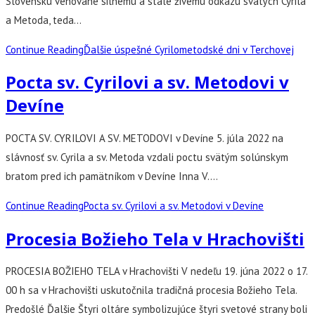
Slovensku venované silnému a stále živému odkazu svätých Cyrila
a Metoda, teda…
Continue Reading
Ďalšie úspešné Cyrilometodské dni v Terchovej
Pocta sv. Cyrilovi a sv. Metodovi v
Devíne
POCTA SV. CYRILOVI A SV. METODOVI v Devíne 5. júla 2022 na
slávnosť sv. Cyrila a sv. Metoda vzdali poctu svätým solúnskym
bratom pred ich pamätníkom v Devíne Inna V.…
Continue Reading
Pocta sv. Cyrilovi a sv. Metodovi v Devíne
Procesia Božieho Tela v Hrachovišti
PROCESIA BOŽIEHO TELA v Hrachovišti V nedeľu 19. júna 2022 o 17.
00 h sa v Hrachovišti uskutočnila tradičná procesia Božieho Tela.
Predošlé Ďalšie Štyri oltáre symbolizujúce štyri svetové strany boli