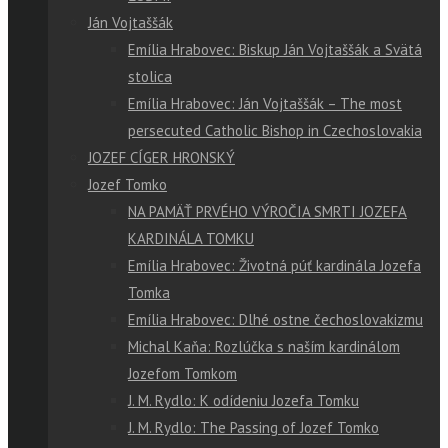
Ján Vojtaššák
Emília Hrabovec: Biskup Ján Vojtaššák a Svätá
stolica
Emília Hrabovec: Ján Vojtaššák – The most
persecuted Catholic Bishop in Czechoslovakia
JOZEF CÍGER HRONSKÝ
Jozef Tomko
NA PAMÄŤ PRVÉHO VÝROČIA SMRTI JOZEFA
KARDINÁLA TOMKU
Emília Hrabovec: Životná púť kardinála Jozefa
Tomka
Emília Hrabovec: Dlhé ostne čechoslovakizmu
Michal Kaňa: Rozlúčka s naším kardinálom
Jozefom Tomkom
J. M. Rydlo: K odídeniu Jozefa Tomku
J. M. Rydlo: The Passing of Jozef Tomko