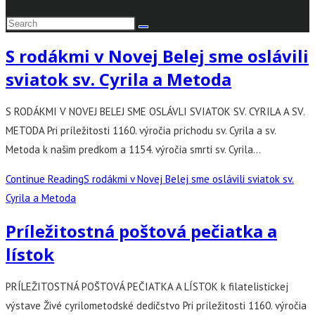
S rodákmi v Novej Belej sme oslávili
sviatok sv. Cyrila a Metoda
S RODÁKMI V NOVEJ BELEJ SME OSLÁVLI SVIATOK SV. CYRILA A SV.
METODA Pri príležitosti 1160. výročia príchodu sv. Cyrila a sv.
Metoda k našim predkom a 1154. výročia smrti sv. Cyrila…
Continue Reading
S rodákmi v Novej Belej sme oslávili sviatok sv.
Cyrila a Metoda
Príležitostná poštová pečiatka a
lístok
PRÍLEŽITOSTNÁ POŠTOVÁ PEČIATKA A LÍSTOK k filatelistickej
výstave Živé cyrilometodské dedičstvo Pri príležitosti 1160. výročia