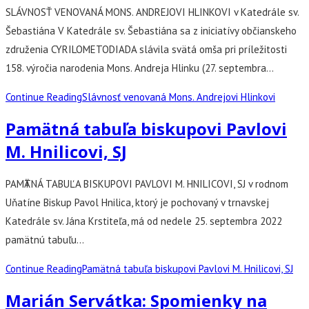
SLÁVNOSŤ VENOVANÁ MONS. ANDREJOVI HLINKOVI v Katedrále sv.
Šebastiána V Katedrále sv. Šebastiána sa z iniciatívy občianskeho
združenia CYRILOMETODIADA slávila svätá omša pri príležitosti
158. výročia narodenia Mons. Andreja Hlinku (27. septembra…
Continue Reading
Slávnosť venovaná Mons. Andrejovi Hlinkovi
Pamätná tabuľa biskupovi Pavlovi
M. Hnilicovi, SJ
PAMӒTNÁ TABUĽA BISKUPOVI PAVLOVI M. HNILICOVI, SJ v rodnom
Uňatíne Biskup Pavol Hnilica, ktorý je pochovaný v trnavskej
Katedrále sv. Jána Krstiteľa, má od nedele 25. septembra 2022
pamätnú tabuľu…
Continue Reading
Pamätná tabuľa biskupovi Pavlovi M. Hnilicovi, SJ
Marián Servátka: Spomienky na