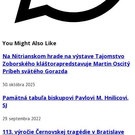
You Might Also Like
Na Nitrianskom hrade na výstave Tajomstvo
Zoborského kláštorapredstavuje Martin Oscitý
Príbeh svätého Gorazda
30. októbra 2023
Pamätná tabuľa biskupovi Pavlovi M. Hnilicovi,
SJ
29. septembra 2022
113. výročie Černovskej tragédie v Bratislave