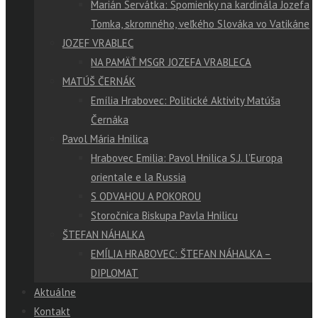
Marián Servátka: Spomienky na kardinála Jozefa
Tomka, skromného, veľkého Slováka vo Vatikáne
JOZEF VRABLEC
NA PAMÄŤ MSGR JOZEFA VRABLECA
MATÚŠ ČERNÁK
Emília Hrabovec: Politické Aktivity Matúša
Černáka
Pavol Mária Hnilica
Hrabovec Emilia: Pavol Hnilica S.J. l’Europa
orientale e la Russia
S ODVAHOU A POKOROU
Storočnica Biskupa Pavla Hnilicu
ŠTEFAN NÁHALKA
EMÍLIA HRABOVEC: ŠTEFAN NÁHALKA –
DIPLOMAT
Aktuálne
Kontakt