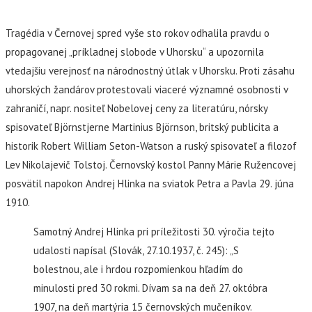
Tragédia v Černovej spred vyše sto rokov odhalila pravdu o
propagovanej „príkladnej slobode v Uhorsku“ a upozornila
vtedajšiu verejnosť na národnostný útlak v Uhorsku. Proti zásahu
uhorských žandárov protestovali viaceré významné osobnosti v
zahraničí, napr. nositeľ Nobelovej ceny za literatúru, nórsky
spisovateľ Björnstjerne Martinius Björnson, britský publicita a
historik Robert William Seton-Watson a ruský spisovateľ a filozof
Lev Nikolajevič Tolstoj. Černovský kostol Panny Márie Ružencovej
posvätil napokon Andrej Hlinka na sviatok Petra a Pavla 29. júna
1910.
Samotný Andrej Hlinka pri príležitosti 30. výročia tejto
udalosti napísal (Slovák, 27.10.1937, č. 245):
„S
bolestnou, ale i hrdou rozpomienkou hľadím do
minulosti pred 30 rokmi. Dívam sa na deň 27. októbra
1907, na deň martýria 15 černovských mučeníkov.