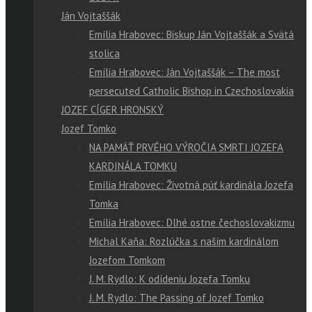
Ján Vojtaššák
Emília Hrabovec: Biskup Ján Vojtaššák a Svätá
stolica
Emília Hrabovec: Ján Vojtaššák – The most
persecuted Catholic Bishop in Czechoslovakia
JOZEF CÍGER HRONSKÝ
Jozef Tomko
NA PAMÄŤ PRVÉHO VÝROČIA SMRTI JOZEFA
KARDINÁLA TOMKU
Emília Hrabovec: Životná púť kardinála Jozefa
Tomka
Emília Hrabovec: Dlhé ostne čechoslovakizmu
Michal Kaňa: Rozlúčka s naším kardinálom
Jozefom Tomkom
J. M. Rydlo: K odídeniu Jozefa Tomku
J. M. Rydlo: The Passing of Jozef Tomko