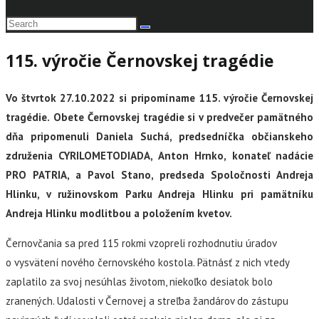
115. výročie Černovskej tragédie
Vo štvrtok 27.10.2022 si pripomíname 115. výročie Černovskej
tragédie.
Obete Černovskej tragédie si v predvečer pamätného
dňa pripomenuli Daniela Suchá, predsedníčka občianskeho
združenia CYRILOMETODIADA, Anton Hrnko, konateľ nadácie
PRO PATRIA, a Pavol Stano, predseda Spoločnosti Andreja
Hlinku,
v ružinovskom Parku Andreja Hlinku pri pamätníku
Andreja Hlinku modlitbou a položením kvetov.
Černovčania sa pred 115 rokmi vzopreli rozhodnutiu úradov
o vysvätení nového černovského kostola. Pätnásť z nich vtedy
zaplatilo za svoj nesúhlas životom, niekoľko desiatok bolo
zranených. Udalosti v Černovej a streľba žandárov do zástupu