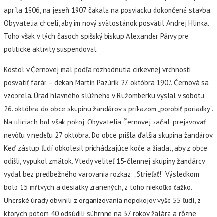
apríla 1906, na jeseň 1907 čakala na posviacku dokončená stavba.
Obyvatelia chceli, aby im nový svätostánok posvätil Andrej Hlinka.
Toho však v tých časoch spišský biskup Alexander Párvy pre
politické aktivity suspendoval.
Kostol v Černovej mal podľa rozhodnutia cirkevnej vrchnosti
posvätiť farár – dekan Martin Pazúrik 27. októbra 1907. Černová sa
vzoprela. Úrad hlavného slúžneho v Ružomberku vyslal v sobotu
26. októbra do obce skupinu žandárov s príkazom „porobiť poriadky“.
Na uliciach bol však pokoj. Obyvatelia Černovej začali prejavovať
nevôľu v nedeľu 27. októbra. Do obce prišla ďalšia skupina žandárov.
Keď zástup ľudí obkolesil prichádzajúce koče a žiadal, aby z obce
odišli, vypukol zmätok. Vtedy veliteľ 15-člennej skupiny žandárov
vydal bez predbežného varovania rozkaz: „Strieľať!“ Výsledkom
bolo 15 mŕtvych a desiatky zranených, z toho niekoľko ťažko.
Uhorské úrady obvinili z organizovania nepokojov vyše 55 ľudí, z
ktorých potom 40 odsúdili súhrnne na 37 rokov žalára a rôzne