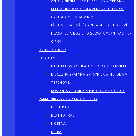
ANTON HRNKO: DEVÍN PERLA SLOVENSKA
EMÍLIA HRABOVEC: SLOVENSKÝ ÚSTAV SV.
CYRILA A METODA V RÍME
JÁN HNILICA: SVÄTÍ CYRIL A METOD HORLIVÍ
HLÁSATELIA BOŽIEHO SLOVA A VERNÍ PASTIERI
CIRKVI
PSÚSCM V RÍME
KOSTOLY
BAZILIKA SV. CYRILA A METODA V DANVILLE
DIECÉZNA SVÄTYŇA SV. CYRILA A METODA V
TERCHOVEJ
KOSTOL SV. CYRILA A METODA V SELCIACH
PAMÄTNÍKY SV. CYRILA A METODA
BELEHRAD
BLATNOHRAD
MOSKVA
NITRA