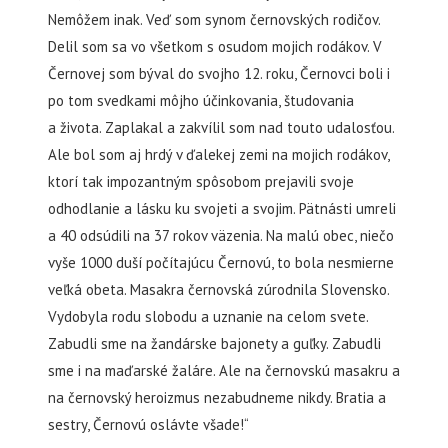
Nemôžem inak. Veď som synom černovských rodičov.
Delil som sa vo všetkom s osudom mojich rodákov. V
Černovej som býval do svojho 12. roku, Černovci boli i
po tom svedkami môjho účinkovania, študovania
a života.
Zaplakal a zakvílil som nad touto udalosťou.
Ale bol som aj hrdý v ďalekej zemi na mojich rodákov,
ktorí tak impozantným spôsobom prejavili svoje
odhodlanie a lásku ku svojeti a svojim. Pätnásti umreli
a 40 odsúdili na 37 rokov väzenia. Na malú obec, niečo
vyše 1000 duší počítajúcu Černovú, to bola nesmierne
veľká obeta. Masakra černovská zúrodnila Slovensko.
Vydobyla rodu slobodu a uznanie na celom svete.
Zabudli sme na žandárske bajonety a guľky. Zabudli
sme i na maďarské žaláre. Ale na černovskú masakru a
na černovský heroizmus nezabudneme nikdy.
Bratia a
sestry, Černovú oslávte všade!“