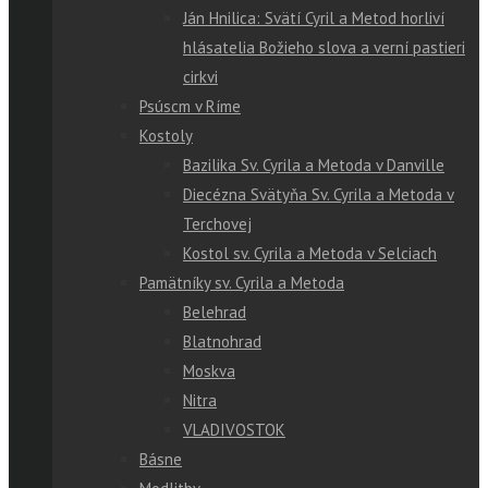
Ján Hnilica: Svätí Cyril a Metod horliví
hlásatelia Božieho slova a verní pastieri
cirkvi
Psúscm v Ríme
Kostoly
Bazilika Sv. Cyrila a Metoda v Danville
Diecézna Svätyňa Sv. Cyrila a Metoda v
Terchovej
Kostol sv. Cyrila a Metoda v Selciach
Pamätníky sv. Cyrila a Metoda
Belehrad
Blatnohrad
Moskva
Nitra
VLADIVOSTOK
Básne