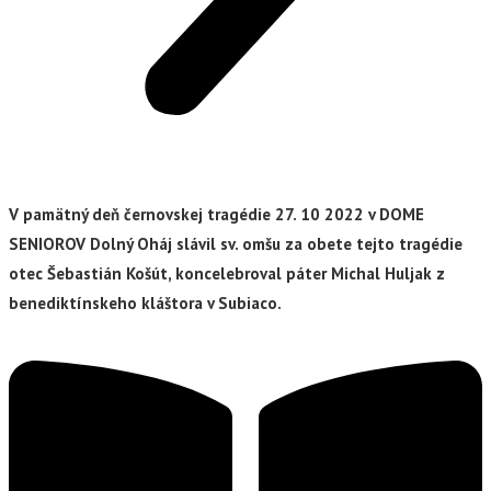
V pamätný deň černovskej tragédie 27. 10 2022 v DOME
SENIOROV Dolný Oháj slávil sv. omšu za obete tejto tragédie
otec Šebastián Košút, koncelebroval páter Michal Huljak z
benediktínskeho kláštora v Subiaco.