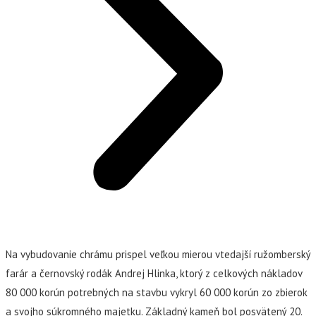
Na vybudovanie chrámu prispel veľkou mierou vtedajší ružomberský
farár a černovský rodák Andrej Hlinka, ktorý z celkových nákladov
80 000 korún potrebných na stavbu vykryl 60 000 korún zo zbierok
a svojho súkromného majetku. Základný kameň bol posvätený 20.