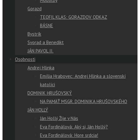
Modlitby
Gorazd
TEOFIL KLAS: GORAZDOV ODKAZ
BÁSNE
Bystrík
Svorad a Benedikt
JÁN PAVOL II.
Osobnosti
Andrej Hlinka
Emília Hrabovec: Andrej Hlinka a slovenskí
katolíci
DOMINIK HRUŠOVSKÝ
NA PAMÄŤ MSGR. DOMINIKA HRUŠOVSKÉHO
JÁN HOLLÝ
Ján Hollý Žije v Nás
Eva Fordinálová: Aký si, Ján Hollý?
Eva Fordinálová: Hore srdcia!