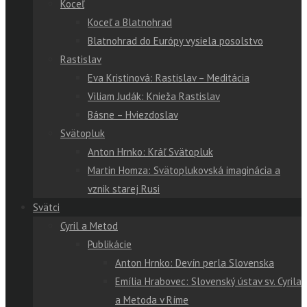
Koceľ
Koceľ a Blatnohrad
Blatnohrad do Európy vysiela posolstvo
Rastislav
Eva Kristinová: Rastislav – Meditácia
Viliam Judák: Knieža Rastislav
Básne – Hviezdoslav
Svätopluk
Anton Hrnko: Kráľ Svätopluk
Martin Homza: Svätoplukovská imaginácia a
vznik starej Rusi
Svätci
Cyril a Metod
Publikácie
Anton Hrnko: Devín perla Slovenska
Emília Hrabovec: Slovenský ústav sv. Cyrila
a Metoda v Ríme