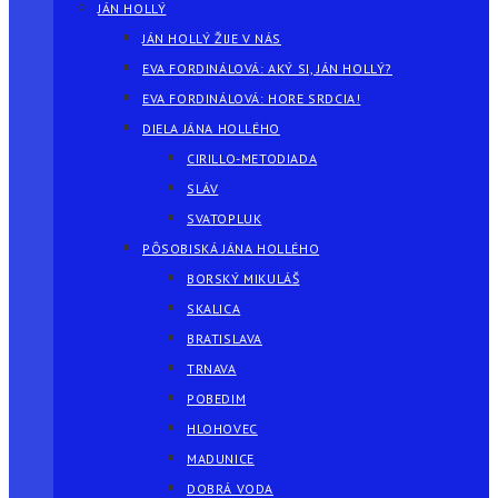
JÁN HOLLÝ
JÁN HOLLÝ ŽIJE V NÁS
EVA FORDINÁLOVÁ: AKÝ SI, JÁN HOLLÝ?
EVA FORDINÁLOVÁ: HORE SRDCIA!
DIELA JÁNA HOLLÉHO
CIRILLO-METODIADA
SLÁV
SVATOPLUK
PÔSOBISKÁ JÁNA HOLLÉHO
BORSKÝ MIKULÁŠ
SKALICA
BRATISLAVA
TRNAVA
POBEDIM
HLOHOVEC
MADUNICE
DOBRÁ VODA