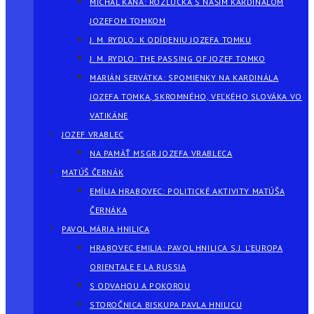
MICHAL KAŇA: ROZLÚČKA S NAŠÍM KARDINÁLOM
JOZEFOM TOMKOM
J. M. RYDLO: K ODÍDENIU JOZEFA TOMKU
J. M. RYDLO: THE PASSING OF JOZEF TOMKO
MARIÁN SERVÁTKA: SPOMIENKY NA KARDINÁLA
JOZEFA TOMKA, SKROMNÉHO, VEĽKÉHO SLOVÁKA VO
VATIKÁNE
JOZEF VRABLEC
NA PAMÄŤ MSGR JOZEFA VRABLECA
MATÚŠ ČERNÁK
EMÍLIA HRABOVEC: POLITICKÉ AKTIVITY MATÚŠA
ČERNÁKA
PAVOL MÁRIA HNILICA
HRABOVEC EMILIA: PAVOL HNILICA S.J. L’EUROPA
ORIENTALE E LA RUSSIA
S ODVAHOU A POKOROU
STOROČNICA BISKUPA PAVLA HNILICU