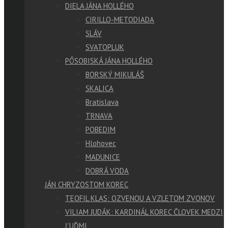
DIELA JÁNA HOLLÉHO
CIRILLO-METODIADA
SLÁV
SVATOPLUK
PÔSOBISKÁ JÁNA HOLLÉHO
BORSKÝ MIKULÁŠ
SKALICA
Bratislava
TRNAVA
POBEDIM
Hlohovec
MADUNICE
DOBRÁ VODA
JÁN CHRYZOSTOM KOREC
TEOFIL KLAS: OZVENOU A VZLETOM ZVONOV
VILIAM JUDÁK: KARDINÁL KOREC ČLOVEK MEDZI
ĽUĎMI