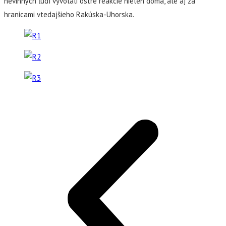
nevinných ľudí vyvolali ostré reakcie nielen doma, ale aj za
hranicami vtedajšieho Rakúska-Uhorska.