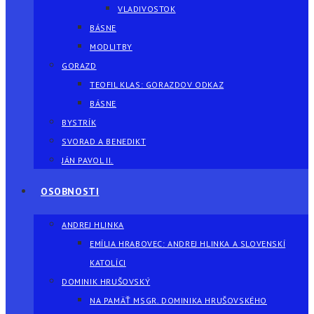
VLADIVOSTOK
BÁSNE
MODLITBY
GORAZD
TEOFIL KLAS: GORAZDOV ODKAZ
BÁSNE
BYSTRÍK
SVORAD A BENEDIKT
JÁN PAVOL II.
OSOBNOSTI
ANDREJ HLINKA
EMÍLIA HRABOVEC: ANDREJ HLINKA A SLOVENSKÍ
KATOLÍCI
DOMINIK HRUŠOVSKÝ
NA PAMÄŤ MSGR. DOMINIKA HRUŠOVSKÉHO