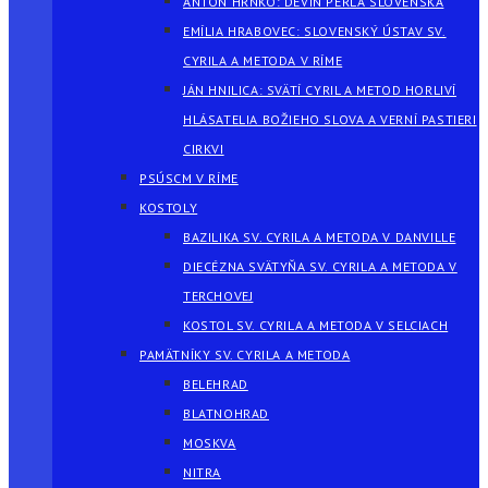
ANTON HRNKO: DEVÍN PERLA SLOVENSKA
EMÍLIA HRABOVEC: SLOVENSKÝ ÚSTAV SV.
CYRILA A METODA V RÍME
JÁN HNILICA: SVÄTÍ CYRIL A METOD HORLIVÍ
HLÁSATELIA BOŽIEHO SLOVA A VERNÍ PASTIERI
CIRKVI
PSÚSCM V RÍME
KOSTOLY
BAZILIKA SV. CYRILA A METODA V DANVILLE
DIECÉZNA SVÄTYŇA SV. CYRILA A METODA V
TERCHOVEJ
KOSTOL SV. CYRILA A METODA V SELCIACH
PAMÄTNÍKY SV. CYRILA A METODA
BELEHRAD
BLATNOHRAD
MOSKVA
NITRA