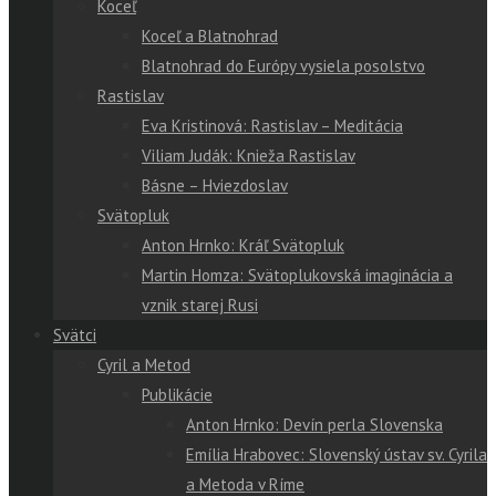
Koceľ
Koceľ a Blatnohrad
Blatnohrad do Európy vysiela posolstvo
Rastislav
Eva Kristinová: Rastislav – Meditácia
Viliam Judák: Knieža Rastislav
Básne – Hviezdoslav
Svätopluk
Anton Hrnko: Kráľ Svätopluk
Martin Homza: Svätoplukovská imaginácia a
vznik starej Rusi
Svätci
Cyril a Metod
Publikácie
Anton Hrnko: Devín perla Slovenska
Emília Hrabovec: Slovenský ústav sv. Cyrila
a Metoda v Ríme