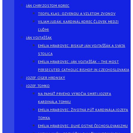
JÁN CHRYZOSTOM KOREC
TEOFIL KLAS: OZVENOU A VZLETOM ZVONOV
VILIAM JUDÁK: KARDINÁL KOREC ČLOVEK MEDZI
ĽUĎMI
JÁN VOJTAŠŠÁK
EMÍLIA HRABOVEC: BISKUP JÁN VOJTAŠŠÁK A SVÄTÁ
STOLICA
EMÍLIA HRABOVEC: JÁN VOJTAŠŠÁK – THE MOST
PERSECUTED CATHOLIC BISHOP IN CZECHOSLOVAKIA
JOZEF CÍGER HRONSKÝ
JOZEF TOMKO
NA PAMÄŤ PRVÉHO VÝROČIA SMRTI JOZEFA
KARDINÁLA TOMKU
EMÍLIA HRABOVEC: ŽIVOTNÁ PÚŤ KARDINÁLA JOZEFA
TOMKA
EMÍLIA HRABOVEC: DLHÉ OSTNE ČECHOSLOVAKIZMU