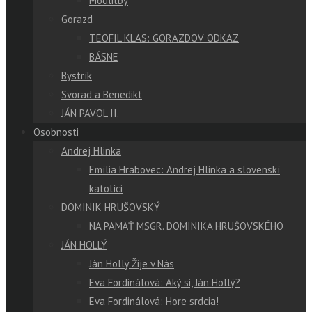
Modlitby
Gorazd
TEOFIL KLAS: GORAZDOV ODKAZ
BÁSNE
Bystrík
Svorad a Benedikt
JÁN PAVOL II.
Osobnosti
Andrej Hlinka
Emília Hrabovec: Andrej Hlinka a slovenskí
katolíci
DOMINIK HRUŠOVSKÝ
NA PAMÄŤ MSGR. DOMINIKA HRUŠOVSKÉHO
JÁN HOLLÝ
Ján Hollý Žije v Nás
Eva Fordinálová: Aký si, Ján Hollý?
Eva Fordinálová: Hore srdcia!