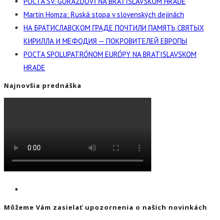
POCTA SV. GORAZDOVI NA BRATISLAVSKOM HRADE
Martin Homza: Ruská stopa v slovenských dejinách
НА БРАТИСЛАВСКОМ ГРАДЕ ПОЧТИЛИ ПАМЯТЬ СВЯТЫХ
КИРИЛЛА И МЕФОДИЯ — ПОКРОВИТЕЛЕЙ ЕВРОПЫ
POCTA SPOLUPATRÓNOM EURÓPY NA BRATISLAVSKOM
HRADE
Najnovšia prednáška
Môžeme Vám zasielať upozornenia o našich novinkách