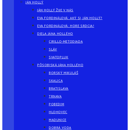
JÁN HOLLÝ
JÁN HOLLÝ ŽIJE V NÁS
EVA FORDINÁLOVÁ: AKÝ SI, JÁN HOLLÝ?
EVA FORDINÁLOVÁ: HORE SRDCIA!
DIELA JÁNA HOLLÉHO
CIRILLO-METODIADA
SLÁV
SVATOPLUK
PÔSOBISKÁ JÁNA HOLLÉHO
BORSKÝ MIKULÁŠ
SKALICA
BRATISLAVA
TRNAVA
POBEDIM
HLOHOVEC
MADUNICE
DOBRÁ VODA