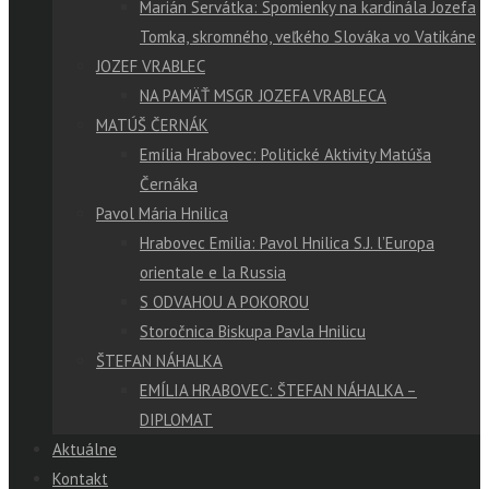
Marián Servátka: Spomienky na kardinála Jozefa
Tomka, skromného, veľkého Slováka vo Vatikáne
JOZEF VRABLEC
NA PAMÄŤ MSGR JOZEFA VRABLECA
MATÚŠ ČERNÁK
Emília Hrabovec: Politické Aktivity Matúša
Černáka
Pavol Mária Hnilica
Hrabovec Emilia: Pavol Hnilica S.J. l’Europa
orientale e la Russia
S ODVAHOU A POKOROU
Storočnica Biskupa Pavla Hnilicu
ŠTEFAN NÁHALKA
EMÍLIA HRABOVEC: ŠTEFAN NÁHALKA –
DIPLOMAT
Aktuálne
Kontakt