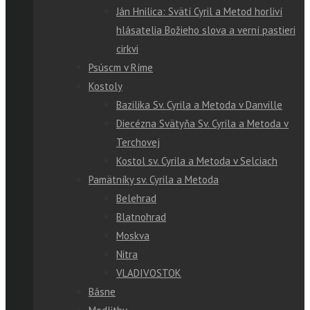
Ján Hnilica: Svätí Cyril a Metod horliví
hlásatelia Božieho slova a verní pastieri
cirkvi
Psúscm v Ríme
Kostoly
Bazilika Sv. Cyrila a Metoda v Danville
Diecézna Svätyňa Sv. Cyrila a Metoda v
Terchovej
Kostol sv. Cyrila a Metoda v Selciach
Pamätníky sv. Cyrila a Metoda
Belehrad
Blatnohrad
Moskva
Nitra
VLADIVOSTOK
Básne