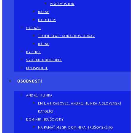
VLADIVOSTOK
BÁSNE
MODLITBY
GORAZD
TEOFIL KLAS: GORAZDOV ODKAZ
BÁSNE
BYSTRÍK
SVORAD A BENEDIKT
JÁN PAVOL II.
OSOBNOSTI
ANDREJ HLINKA
EMÍLIA HRABOVEC: ANDREJ HLINKA A SLOVENSKÍ
KATOLÍCI
DOMINIK HRUŠOVSKÝ
NA PAMÄŤ MSGR. DOMINIKA HRUŠOVSKÉHO