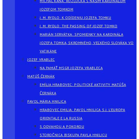
MICHAL KAŇA: ROZLÚČKA S NAŠÍM KARDINÁLOM
JOZEFOM TOMKOM
J. M. RYDLO: K ODÍDENIU JOZEFA TOMKU
J. M. RYDLO: THE PASSING OF JOZEF TOMKO
MARIÁN SERVÁTKA: SPOMIENKY NA KARDINÁLA
JOZEFA TOMKA, SKROMNÉHO, VEĽKÉHO SLOVÁKA VO
VATIKÁNE
JOZEF VRABLEC
NA PAMÄŤ MSGR JOZEFA VRABLECA
MATÚŠ ČERNÁK
EMÍLIA HRABOVEC: POLITICKÉ AKTIVITY MATÚŠA
ČERNÁKA
PAVOL MÁRIA HNILICA
HRABOVEC EMILIA: PAVOL HNILICA S.J. L’EUROPA
ORIENTALE E LA RUSSIA
S ODVAHOU A POKOROU
STOROČNICA BISKUPA PAVLA HNILICU