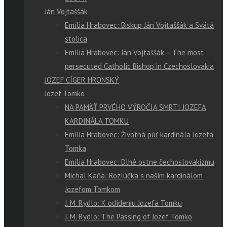
Ján Vojtaššák
Emília Hrabovec: Biskup Ján Vojtaššák a Svätá
stolica
Emília Hrabovec: Ján Vojtaššák – The most
persecuted Catholic Bishop in Czechoslovakia
JOZEF CÍGER HRONSKÝ
Jozef Tomko
NA PAMÄŤ PRVÉHO VÝROČIA SMRTI JOZEFA
KARDINÁLA TOMKU
Emília Hrabovec: Životná púť kardinála Jozefa
Tomka
Emília Hrabovec: Dlhé ostne čechoslovakizmu
Michal Kaňa: Rozlúčka s naším kardinálom
Jozefom Tomkom
J. M. Rydlo: K odídeniu Jozefa Tomku
J. M. Rydlo: The Passing of Jozef Tomko