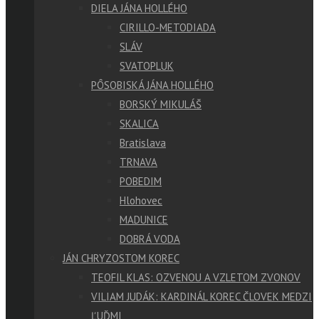
DIELA JÁNA HOLLÉHO
CIRILLO-METODIADA
SLÁV
SVATOPLUK
PÔSOBISKÁ JÁNA HOLLÉHO
BORSKÝ MIKULÁŠ
SKALICA
Bratislava
TRNAVA
POBEDIM
Hlohovec
MADUNICE
DOBRÁ VODA
JÁN CHRYZOSTOM KOREC
TEOFIL KLAS: OZVENOU A VZLETOM ZVONOV
VILIAM JUDÁK: KARDINÁL KOREC ČLOVEK MEDZI
ĽUĎMI