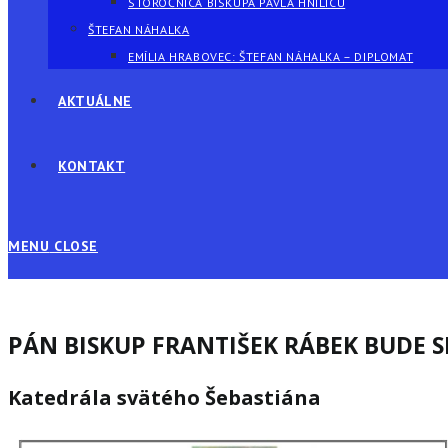
STOROČNICA BISKUPA PAVLA HNILICU
ŠTEFAN NÁHALKA
EMÍLIA HRABOVEC: ŠTEFAN NÁHALKA – DIPLOMAT
AKTUÁLNE
KONTAKT
MENU
CLOSE
PÁN BISKUP FRANTIŠEK RÁBEK BUDE S
Katedrála svätého Šebastiána