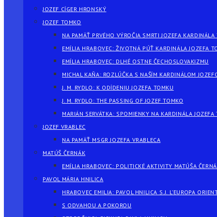
JOZEF CÍGER HRONSKÝ
JOZEF TOMKO
NA PAMÄŤ PRVÉHO VÝROČIA SMRTI JOZEFA KARDINÁLA
EMÍLIA HRABOVEC: ŽIVOTNÁ PÚŤ KARDINÁLA JOZEFA 
EMÍLIA HRABOVEC: DLHÉ OSTNE ČECHOSLOVAKIZMU
MICHAL KAŇA: ROZLÚČKA S NAŠÍM KARDINÁLOM JOZE
J. M. RYDLO: K ODÍDENIU JOZEFA TOMKU
J. M. RYDLO: THE PASSING OF JOZEF TOMKO
MARIÁN SERVÁTKA: SPOMIENKY NA KARDINÁLA JOZEFA
JOZEF VRABLEC
NA PAMÄŤ MSGR JOZEFA VRABLECA
MATÚŠ ČERNÁK
EMÍLIA HRABOVEC: POLITICKÉ AKTIVITY MATÚŠA ČERN
PAVOL MÁRIA HNILICA
HRABOVEC EMILIA: PAVOL HNILICA S.J. L’EUROPA ORIEN
S ODVAHOU A POKOROU