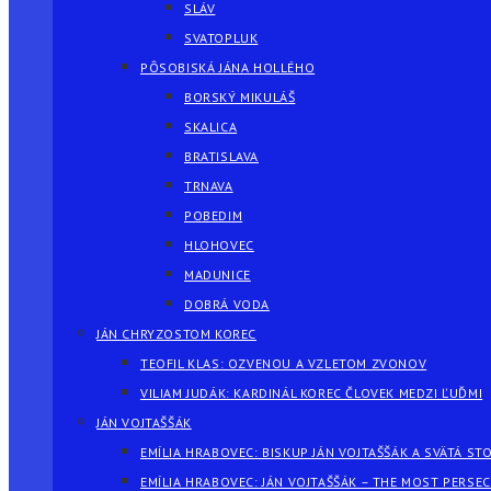
SLÁV
SVATOPLUK
PÔSOBISKÁ JÁNA HOLLÉHO
BORSKÝ MIKULÁŠ
SKALICA
BRATISLAVA
TRNAVA
POBEDIM
HLOHOVEC
MADUNICE
DOBRÁ VODA
JÁN CHRYZOSTOM KOREC
TEOFIL KLAS: OZVENOU A VZLETOM ZVONOV
VILIAM JUDÁK: KARDINÁL KOREC ČLOVEK MEDZI ĽUĎMI
JÁN VOJTAŠŠÁK
EMÍLIA HRABOVEC: BISKUP JÁN VOJTAŠŠÁK A SVÄTÁ ST
EMÍLIA HRABOVEC: JÁN VOJTAŠŠÁK – THE MOST PERSE