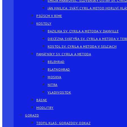
EMÍLIA HRABOVEC: SLOVENSKÝ ÚSTAV SV. CYRIL
JÁN HNILICA: SVÄTÍ CYRIL A METOD HORLIVÍ HLÁ
PSÚSCM V RÍME
KOSTOLY
BAZILIKA SV. CYRILA A METODA V DANVILLE
DIECÉZNA SVÄTYŇA SV. CYRILA A METODA V TER
KOSTOL SV. CYRILA A METODA V SELCIACH
PAMÄTNÍKY SV. CYRILA A METODA
BELEHRAD
BLATNOHRAD
MOSKVA
NITRA
VLADIVOSTOK
BÁSNE
MODLITBY
GORAZD
TEOFIL KLAS: GORAZDOV ODKAZ