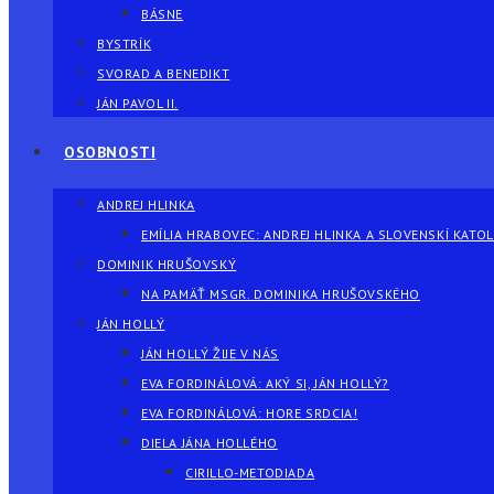
BÁSNE
BYSTRÍK
SVORAD A BENEDIKT
JÁN PAVOL II.
OSOBNOSTI
ANDREJ HLINKA
EMÍLIA HRABOVEC: ANDREJ HLINKA A SLOVENSKÍ KATOL
DOMINIK HRUŠOVSKÝ
NA PAMÄŤ MSGR. DOMINIKA HRUŠOVSKÉHO
JÁN HOLLÝ
JÁN HOLLÝ ŽIJE V NÁS
EVA FORDINÁLOVÁ: AKÝ SI, JÁN HOLLÝ?
EVA FORDINÁLOVÁ: HORE SRDCIA!
DIELA JÁNA HOLLÉHO
CIRILLO-METODIADA