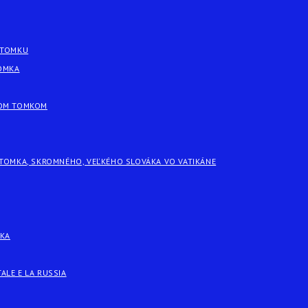
 TOMKU
TOMKA
FOM TOMKOM
 TOMKA, SKROMNÉHO, VEĽKÉHO SLOVÁKA VO VATIKÁNE
ÁKA
TALE E LA RUSSIA