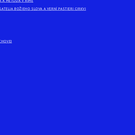
A A METODA V RÍME
SATELIA BOŽIEHO SLOVA A VERNÍ PASTIERI CIRKVI
CHOVEJ