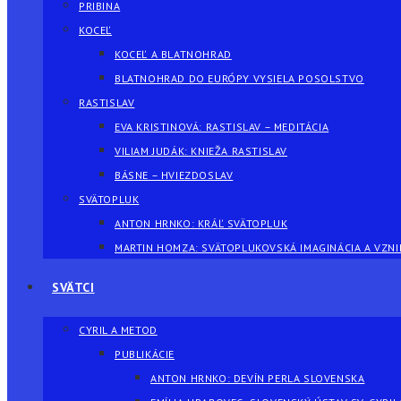
PRIBINA
KOCEĽ
KOCEĽ A BLATNOHRAD
BLATNOHRAD DO EURÓPY VYSIELA POSOLSTVO
RASTISLAV
EVA KRISTINOVÁ: RASTISLAV – MEDITÁCIA
VILIAM JUDÁK: KNIEŽA RASTISLAV
BÁSNE – HVIEZDOSLAV
SVÄTOPLUK
ANTON HRNKO: KRÁĽ SVÄTOPLUK
MARTIN HOMZA: SVÄTOPLUKOVSKÁ IMAGINÁCIA A VZNIK
SVÄTCI
CYRIL A METOD
PUBLIKÁCIE
ANTON HRNKO: DEVÍN PERLA SLOVENSKA