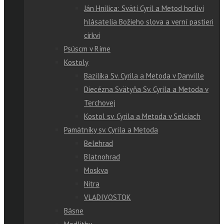
Ján Hnilica: Svätí Cyril a Metod horliví
hlásatelia Božieho slova a verní pastieri
cirkvi
Psúscm v Ríme
Kostoly
Bazilika Sv. Cyrila a Metoda v Danville
Diecézna Svätyňa Sv. Cyrila a Metoda v
Terchovej
Kostol sv. Cyrila a Metoda v Selciach
Pamätníky sv. Cyrila a Metoda
Belehrad
Blatnohrad
Moskva
Nitra
VLADIVOSTOK
Básne