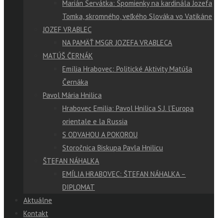
Marián Servátka: Spomienky na kardinála Jozefa
Tomka, skromného, veľkého Slováka vo Vatikáne
JOZEF VRABLEC
NA PAMÄŤ MSGR JOZEFA VRABLECA
MATÚŠ ČERNÁK
Emília Hrabovec: Politické Aktivity Matúša
Černáka
Pavol Mária Hnilica
Hrabovec Emilia: Pavol Hnilica S.J. l’Europa
orientale e la Russia
S ODVAHOU A POKOROU
Storočnica Biskupa Pavla Hnilicu
ŠTEFAN NÁHALKA
EMÍLIA HRABOVEC: ŠTEFAN NÁHALKA –
DIPLOMAT
Aktuálne
Kontakt