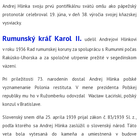
Andrej Hlinka svoju prvú pontifikálnu svätú omšu ako pápežský
protonotár celebroval 19. júna, v deň 38. výročia svojej kňazskej
vysviacky.
Rumunský kráľ Karol II.
udelil Andrejovi Hlinkovi
v roku 1936 Rad rumunskej koruny za spoluprácu s Rumunmi počas
Rakúsko-Uhorska a za spoločné utrpenie prežité v segedínskom
väzení.
Pri príležitosti 73. narodenín dostal Andrej Hlinka poľské
vyznamenanie Polonia restituta. V mene prezidenta Poľskej
republiky mu ho v Ružomberku odovzdal Wacław Łaciński, poľský
konzul v Bratislave.
Slovenský snem dňa 25. apríla 1939 prijal zákon č. 83/1939 Sl. z.,
podľa ktorého sa Andrej Hlinka zaslúžil o slovenský národ. Táto
veta bola vytesaná do kameňa a umiestnená v budove