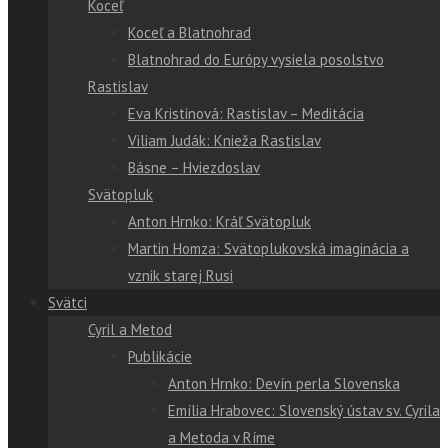
Koceľ
Koceľ a Blatnohrad
Blatnohrad do Európy vysiela posolstvo
Rastislav
Eva Kristinová: Rastislav – Meditácia
Viliam Judák: Knieža Rastislav
Básne – Hviezdoslav
Svätopluk
Anton Hrnko: Kráľ Svätopluk
Martin Homza: Svätoplukovská imaginácia a
vznik starej Rusi
Svätci
Cyril a Metod
Publikácie
Anton Hrnko: Devín perla Slovenska
Emília Hrabovec: Slovenský ústav sv. Cyrila
a Metoda v Ríme