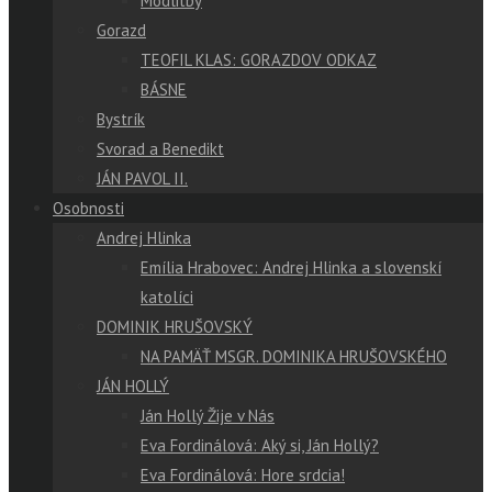
Modlitby
Gorazd
TEOFIL KLAS: GORAZDOV ODKAZ
BÁSNE
Bystrík
Svorad a Benedikt
JÁN PAVOL II.
Osobnosti
Andrej Hlinka
Emília Hrabovec: Andrej Hlinka a slovenskí
katolíci
DOMINIK HRUŠOVSKÝ
NA PAMÄŤ MSGR. DOMINIKA HRUŠOVSKÉHO
JÁN HOLLÝ
Ján Hollý Žije v Nás
Eva Fordinálová: Aký si, Ján Hollý?
Eva Fordinálová: Hore srdcia!