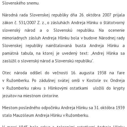
Slovenského snemu.
Národná rada Slovenskej republiky dňa 26. októbra 2007 prijala
zákon č. 531/2007 Z. z., o zásluhách Andreja Hlinku o štátotvorný
slovenský národ a o Slovenskú republiku. Na ocenenie
mimoriadnych zásluh Andreja Hlinku bola v budove Národnej rady
Slovenskej republiky nainštalovaná busta Andreja Hlinku a
pamätná tabuľa, na ktorej je uvedený text: „Andrej Hlinka sa
zaslúžil o slovenský národ a Slovenskú republiku“.
Otec národa odišiel do večnosti 16. augusta 1938 na fare
v Ružomberku.
Po zádušnej svätej omši v Kostole sv. Ondreja
v Ružomberku rakvu s Hlinkovými ostatkami uložili do krypty
jezuitov na miestnom cintoríne.
Miestom posledného odpočinku Andreja Hlinku sa 31. októbra 1939
stalo Mauzóleum Andreja Hlinku v Ružomberku.