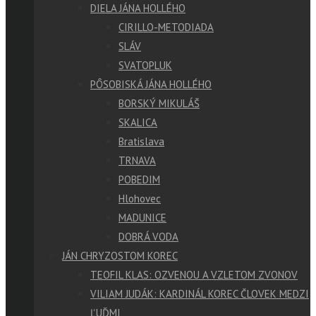
DIELA JÁNA HOLLÉHO
CIRILLO-METODIADA
SLÁV
SVATOPLUK
PÔSOBISKÁ JÁNA HOLLÉHO
BORSKÝ MIKULÁŠ
SKALICA
Bratislava
TRNAVA
POBEDIM
Hlohovec
MADUNICE
DOBRÁ VODA
JÁN CHRYZOSTOM KOREC
TEOFIL KLAS: OZVENOU A VZLETOM ZVONOV
VILIAM JUDÁK: KARDINÁL KOREC ČLOVEK MEDZI
ĽUĎMI