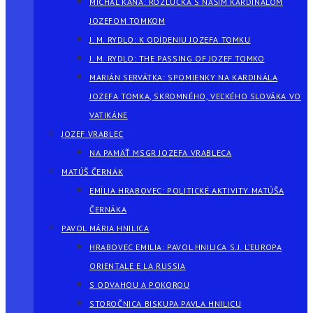
MICHAL KAŇA: ROZLÚČKA S NAŠÍM KARDINÁLOM
JOZEFOM TOMKOM
J. M. RYDLO: K ODÍDENIU JOZEFA TOMKU
J. M. RYDLO: THE PASSING OF JOZEF TOMKO
MARIÁN SERVÁTKA: SPOMIENKY NA KARDINÁLA
JOZEFA TOMKA, SKROMNÉHO, VEĽKÉHO SLOVÁKA VO
VATIKÁNE
JOZEF VRABLEC
NA PAMÄŤ MSGR JOZEFA VRABLECA
MATÚŠ ČERNÁK
EMÍLIA HRABOVEC: POLITICKÉ AKTIVITY MATÚŠA
ČERNÁKA
PAVOL MÁRIA HNILICA
HRABOVEC EMILIA: PAVOL HNILICA S.J. L’EUROPA
ORIENTALE E LA RUSSIA
S ODVAHOU A POKOROU
STOROČNICA BISKUPA PAVLA HNILICU