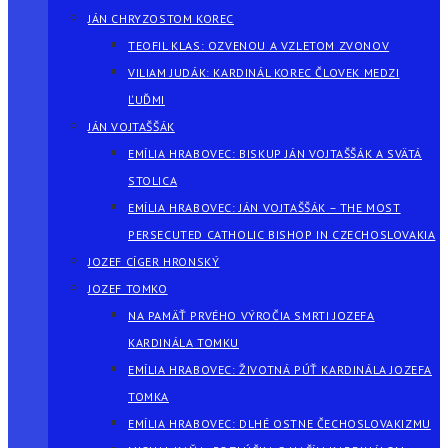
JÁN CHRYZOSTOM KOREC
TEOFIL KLAS: OZVENOU A VZLETOM ZVONOV
VILIAM JUDÁK: KARDINÁL KOREC ČLOVEK MEDZI
ĽUĎMI
JÁN VOJTAŠŠÁK
EMÍLIA HRABOVEC: BISKUP JÁN VOJTAŠŠÁK A SVÄTÁ
STOLICA
EMÍLIA HRABOVEC: JÁN VOJTAŠŠÁK – THE MOST
PERSECUTED CATHOLIC BISHOP IN CZECHOSLOVAKIA
JOZEF CÍGER HRONSKÝ
JOZEF TOMKO
NA PAMÄŤ PRVÉHO VÝROČIA SMRTI JOZEFA
KARDINÁLA TOMKU
EMÍLIA HRABOVEC: ŽIVOTNÁ PÚŤ KARDINÁLA JOZEFA
TOMKA
EMÍLIA HRABOVEC: DLHÉ OSTNE ČECHOSLOVAKIZMU