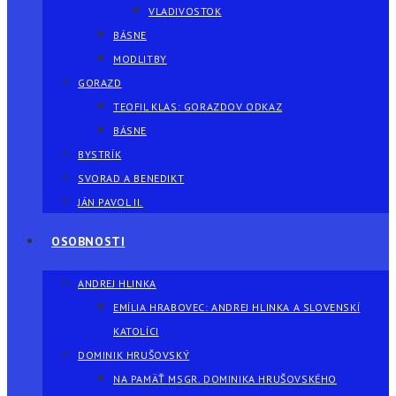
VLADIVOSTOK
BÁSNE
MODLITBY
GORAZD
TEOFIL KLAS: GORAZDOV ODKAZ
BÁSNE
BYSTRÍK
SVORAD A BENEDIKT
JÁN PAVOL II.
OSOBNOSTI
ANDREJ HLINKA
EMÍLIA HRABOVEC: ANDREJ HLINKA A SLOVENSKÍ
KATOLÍCI
DOMINIK HRUŠOVSKÝ
NA PAMÄŤ MSGR. DOMINIKA HRUŠOVSKÉHO