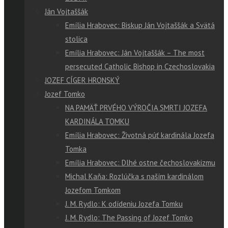
Ján Vojtaššák
Emília Hrabovec: Biskup Ján Vojtaššák a Svätá
stolica
Emília Hrabovec: Ján Vojtaššák – The most
persecuted Catholic Bishop in Czechoslovakia
JOZEF CÍGER HRONSKÝ
Jozef Tomko
NA PAMÄŤ PRVÉHO VÝROČIA SMRTI JOZEFA
KARDINÁLA TOMKU
Emília Hrabovec: Životná púť kardinála Jozefa
Tomka
Emília Hrabovec: Dlhé ostne čechoslovakizmu
Michal Kaňa: Rozlúčka s naším kardinálom
Jozefom Tomkom
J. M. Rydlo: K odídeniu Jozefa Tomku
J. M. Rydlo: The Passing of Jozef Tomko