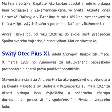
Martina v Spišskej Kapitule. Ako kaplán pôsobil v rodisku biskupa
Jána Vojtaššáka v Zákamennom-Kline, vo Svätej Alžbete, dnes
Liptovské Kľačany, a v Tvrdošíne. V roku 1892 bol vymenovaný za
farára v Liptovských Sliačoch, potom bol farárom v Ružomberku.
Andrej Hlinka bol od roku 1920 až do svojej smrti predsedom
Spolku svätého Vojtecha, členom výboru Matice slovenskej.
Svätý Otec Pius XI.
udelil Andrejovi Hlinkovi titul Msgr.,
9. marca 1927 ho vymenoval za infulovaného pápežského
protonotára a dostal právo používať pontifikálie.
Slávnostná inštalácia Andreja Hlinku ako pápežského protonotára
sa konala v Kostole sv. Ondreja v Ružomberku 15. mája 1927 za
účasti biskupa Jána Vojtaššáka a početného zástupu
duchovenstva, predstaviteľov spoločenského života a veriaceho
ľudu.