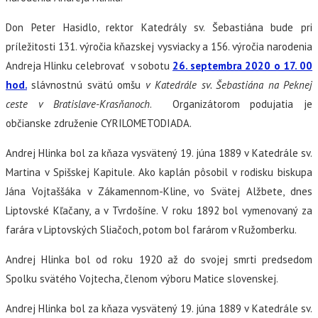
Don Peter Hasidlo, rektor Katedrály sv. Šebastiána bude pri
príležitosti 131. výročia kňazskej vysviacky a 156. výročia narodenia
Andreja Hlinku celebrovať v sobotu
26. septembra 2020 o 17. 00
hod.
slávnostnú svätú omšu
v Katedrále sv. Šebastiána na Peknej
ceste v Bratislave-Krasňanoch
.
Organizátorom podujatia je
občianske združenie CYRILOMETODIADA.
Andrej Hlinka bol za kňaza vysvätený 19. júna 1889 v Katedrále sv.
Martina v Spišskej Kapitule. Ako kaplán pôsobil v rodisku biskupa
Jána Vojtaššáka v Zákamennom-Kline, vo Svätej Alžbete, dnes
Liptovské Kľačany, a v Tvrdošíne. V roku 1892 bol vymenovaný za
farára v Liptovských Sliačoch, potom bol farárom v Ružomberku.
Andrej Hlinka bol od roku 1920 až do svojej smrti predsedom
Spolku svätého Vojtecha, členom výboru Matice slovenskej.
Andrej Hlinka bol za kňaza vysvätený 19. júna 1889 v Katedrále sv.