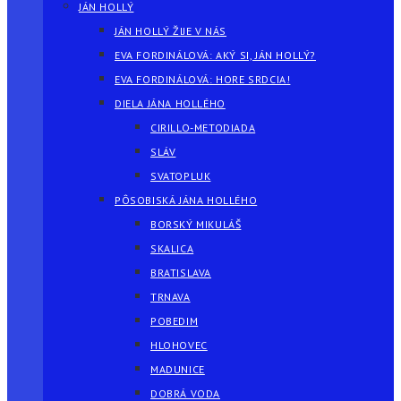
JÁN HOLLÝ
JÁN HOLLÝ ŽIJE V NÁS
EVA FORDINÁLOVÁ: AKÝ SI, JÁN HOLLÝ?
EVA FORDINÁLOVÁ: HORE SRDCIA!
DIELA JÁNA HOLLÉHO
CIRILLO-METODIADA
SLÁV
SVATOPLUK
PÔSOBISKÁ JÁNA HOLLÉHO
BORSKÝ MIKULÁŠ
SKALICA
BRATISLAVA
TRNAVA
POBEDIM
HLOHOVEC
MADUNICE
DOBRÁ VODA