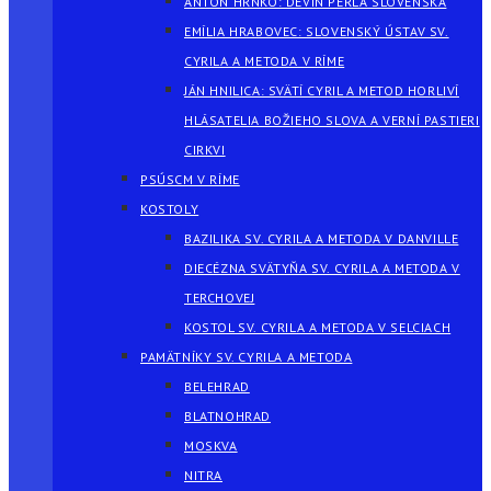
ANTON HRNKO: DEVÍN PERLA SLOVENSKA
EMÍLIA HRABOVEC: SLOVENSKÝ ÚSTAV SV.
CYRILA A METODA V RÍME
JÁN HNILICA: SVÄTÍ CYRIL A METOD HORLIVÍ
HLÁSATELIA BOŽIEHO SLOVA A VERNÍ PASTIERI
CIRKVI
PSÚSCM V RÍME
KOSTOLY
BAZILIKA SV. CYRILA A METODA V DANVILLE
DIECÉZNA SVÄTYŇA SV. CYRILA A METODA V
TERCHOVEJ
KOSTOL SV. CYRILA A METODA V SELCIACH
PAMÄTNÍKY SV. CYRILA A METODA
BELEHRAD
BLATNOHRAD
MOSKVA
NITRA