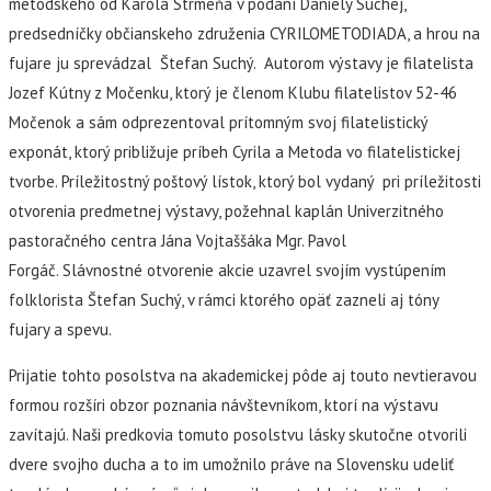
metodského od Karola Strmeňa v podaní Daniely Suchej,
predsedníčky občianskeho združenia CYRILOMETODIADA, a hrou na
fujare ju sprevádzal Štefan Suchý. Autorom výstavy je filatelista
Jozef Kútny z Močenku, ktorý je členom Klubu filatelistov 52-46
Močenok a sám odprezentoval prítomným svoj filatelistický
exponát, ktorý približuje príbeh Cyrila a Metoda vo filatelistickej
tvorbe. Príležitostný poštový lístok, ktorý bol vydaný pri príležitosti
otvorenia predmetnej výstavy, požehnal kaplán Univerzitného
pastoračného centra Jána Vojtaššáka Mgr. Pavol
Forgáč. Slávnostné otvorenie akcie uzavrel svojím vystúpením
folklorista Štefan Suchý, v rámci ktorého opäť zazneli aj tóny
fujary a spevu.
Prijatie tohto posolstva na akademickej pôde aj touto nevtieravou
formou rozšíri obzor poznania návštevníkom, ktorí na výstavu
zavítajú. Naši predkovia tomuto posolstvu lásky skutočne otvorili
dvere svojho ducha a to im umožnilo práve na Slovensku udeliť