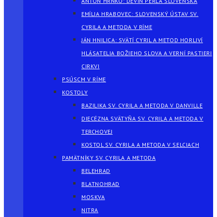
ANTON HRNKO: DEVÍN PERLA SLOVENSKA
EMÍLIA HRABOVEC: SLOVENSKÝ ÚSTAV SV.
CYRILA A METODA V RÍME
JÁN HNILICA: SVÄTÍ CYRIL A METOD HORLIVÍ
HLÁSATELIA BOŽIEHO SLOVA A VERNÍ PASTIERI
CIRKVI
PSÚSCM V RÍME
KOSTOLY
BAZILIKA SV. CYRILA A METODA V DANVILLE
DIECÉZNA SVÄTYŇA SV. CYRILA A METODA V
TERCHOVEJ
KOSTOL SV. CYRILA A METODA V SELCIACH
PAMÄTNÍKY SV. CYRILA A METODA
BELEHRAD
BLATNOHRAD
MOSKVA
NITRA