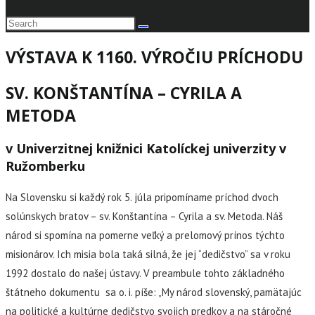
VÝSTAVA K 1160. VÝROČIU PRÍCHODU
SV. KONŠTANTÍNA – CYRILA A
METODA
v Univerzitnej knižnici Katolíckej univerzity v
Ružomberku
Na Slovensku si každý rok 5. júla pripomíname príchod dvoch
solúnskych bratov – sv. Konštantína – Cyrila a sv. Metoda. Náš
národ si spomína na pomerne veľký a prelomový prínos týchto
misionárov. Ich misia bola taká silná, že jej “dedičstvo” sa v roku
1992 dostalo do našej ústavy. V preambule tohto základného
štátneho dokumentu sa o. i. píše: „My národ slovenský, pamätajúc
na politické a kultúrne dedičstvo svojich predkov a na stáročné