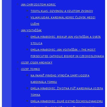
JÁN CHRYZOSTOM KOREC
TEOFIL KLAS: OZVENOU A VZLETOM ZVONOV
VILIAM JUDÁK: KARDINÁL KOREC ČLOVEK MEDZI
ĽUĎMI
JÁN VOJTAŠŠÁK
EMÍLIA HRABOVEC: BISKUP JÁN VOJTAŠŠÁK A SVÄTÁ
STOLICA
EMÍLIA HRABOVEC: JÁN VOJTAŠŠÁK – THE MOST
PERSECUTED CATHOLIC BISHOP IN CZECHOSLOVAKIA
JOZEF CÍGER HRONSKÝ
JOZEF TOMKO
NA PAMÄŤ PRVÉHO VÝROČIA SMRTI JOZEFA
KARDINÁLA TOMKU
EMÍLIA HRABOVEC: ŽIVOTNÁ PÚŤ KARDINÁLA JOZEFA
TOMKA
EMÍLIA HRABOVEC: DLHÉ OSTNE ČECHOSLOVAKIZMU