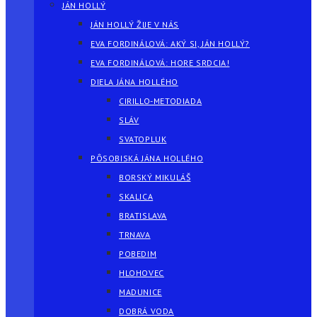
JÁN HOLLÝ
JÁN HOLLÝ ŽIJE V NÁS
EVA FORDINÁLOVÁ: AKÝ SI, JÁN HOLLÝ?
EVA FORDINÁLOVÁ: HORE SRDCIA!
DIELA JÁNA HOLLÉHO
CIRILLO-METODIADA
SLÁV
SVATOPLUK
PÔSOBISKÁ JÁNA HOLLÉHO
BORSKÝ MIKULÁŠ
SKALICA
BRATISLAVA
TRNAVA
POBEDIM
HLOHOVEC
MADUNICE
DOBRÁ VODA