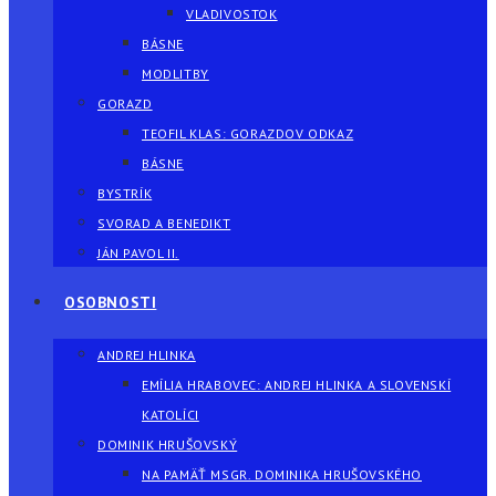
VLADIVOSTOK
BÁSNE
MODLITBY
GORAZD
TEOFIL KLAS: GORAZDOV ODKAZ
BÁSNE
BYSTRÍK
SVORAD A BENEDIKT
JÁN PAVOL II.
OSOBNOSTI
ANDREJ HLINKA
EMÍLIA HRABOVEC: ANDREJ HLINKA A SLOVENSKÍ
KATOLÍCI
DOMINIK HRUŠOVSKÝ
NA PAMÄŤ MSGR. DOMINIKA HRUŠOVSKÉHO