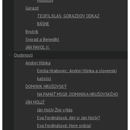
Modlitby
Gorazd
TEOFIL KLAS: GORAZDOV ODKAZ
BÁSNE
Bystrík
Svorad a Benedikt
JÁN PAVOL II.
Osobnosti
Andrej Hlinka
Emília Hrabovec: Andrej Hlinka a slovenskí
katolíci
DOMINIK HRUŠOVSKÝ
NA PAMÄŤ MSGR. DOMINIKA HRUŠOVSKÉHO
JÁN HOLLÝ
Ján Hollý Žije v Nás
Eva Fordinálová: Aký si, Ján Hollý?
Eva Fordinálová: Hore srdcia!