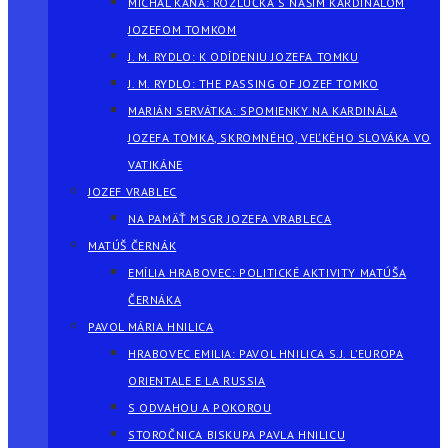
MICHAL KAŇA: ROZLÚČKA S NAŠÍM KARDINÁLOM
JOZEFOM TOMKOM
J. M. RYDLO: K ODÍDENIU JOZEFA TOMKU
J. M. RYDLO: THE PASSING OF JOZEF TOMKO
MARIÁN SERVÁTKA: SPOMIENKY NA KARDINÁLA
JOZEFA TOMKA, SKROMNÉHO, VEĽKÉHO SLOVÁKA VO
VATIKÁNE
JOZEF VRABLEC
NA PAMÄŤ MSGR JOZEFA VRABLECA
MATÚŠ ČERNÁK
EMÍLIA HRABOVEC: POLITICKÉ AKTIVITY MATÚŠA
ČERNÁKA
PAVOL MÁRIA HNILICA
HRABOVEC EMILIA: PAVOL HNILICA S.J. L’EUROPA
ORIENTALE E LA RUSSIA
S ODVAHOU A POKOROU
STOROČNICA BISKUPA PAVLA HNILICU