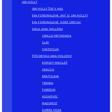
JÁN HOLLÝ
JÁN HOLLÝ ŽIJE V NÁS
EVA FORDINÁLOVÁ: AKÝ SI, JÁN HOLLÝ?
EVA FORDINÁLOVÁ: HORE SRDCIA!
DIELA JÁNA HOLLÉHO
CIRILLO-METODIADA
SLÁV
SVATOPLUK
PÔSOBISKÁ JÁNA HOLLÉHO
BORSKÝ MIKULÁŠ
SKALICA
BRATISLAVA
TRNAVA
POBEDIM
HLOHOVEC
MADUNICE
DOBRÁ VODA