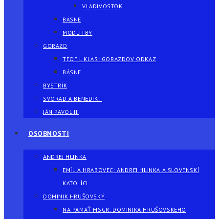
VLADIVOSTOK
BÁSNE
MODLITBY
GORAZD
TEOFIL KLAS: GORAZDOV ODKAZ
BÁSNE
BYSTRÍK
SVORAD A BENEDIKT
JÁN PAVOL II.
OSOBNOSTI
ANDREJ HLINKA
EMÍLIA HRABOVEC: ANDREJ HLINKA A SLOVENSKÍ
KATOLÍCI
DOMINIK HRUŠOVSKÝ
NA PAMÄŤ MSGR. DOMINIKA HRUŠOVSKÉHO