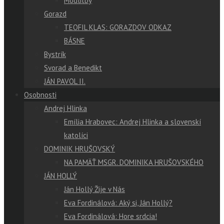
Modlitby
Gorazd
TEOFIL KLAS: GORAZDOV ODKAZ
BÁSNE
Bystrík
Svorad a Benedikt
JÁN PAVOL II.
Osobnosti
Andrej Hlinka
Emília Hrabovec: Andrej Hlinka a slovenskí
katolíci
DOMINIK HRUŠOVSKÝ
NA PAMÄŤ MSGR. DOMINIKA HRUŠOVSKÉHO
JÁN HOLLÝ
Ján Hollý Žije v Nás
Eva Fordinálová: Aký si, Ján Hollý?
Eva Fordinálová: Hore srdcia!