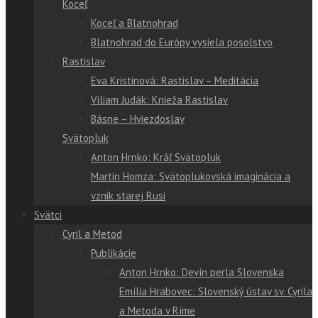
Koceľ
Koceľ a Blatnohrad
Blatnohrad do Európy vysiela posolstvo
Rastislav
Eva Kristinová: Rastislav – Meditácia
Viliam Judák: Knieža Rastislav
Básne – Hviezdoslav
Svätopluk
Anton Hrnko: Kráľ Svätopluk
Martin Homza: Svätoplukovská imaginácia a
vznik starej Rusi
Svätci
Cyril a Metod
Publikácie
Anton Hrnko: Devín perla Slovenska
Emília Hrabovec: Slovenský ústav sv. Cyrila
a Metoda v Ríme