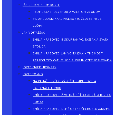
JÁN CHRYZOSTOM KOREC
TEOFIL KLAS: OZVENOU A VZLETOM ZVONOV
VILIAM JUDÁK: KARDINÁL KOREC ČLOVEK MEDZI
ĽUĎMI
JÁN VOJTAŠŠÁK
EMÍLIA HRABOVEC: BISKUP JÁN VOJTAŠŠÁK A SVÄTÁ
STOLICA
EMÍLIA HRABOVEC: JÁN VOJTAŠŠÁK – THE MOST
PERSECUTED CATHOLIC BISHOP IN CZECHOSLOVAKIA
JOZEF CÍGER HRONSKÝ
JOZEF TOMKO
NA PAMÄŤ PRVÉHO VÝROČIA SMRTI JOZEFA
KARDINÁLA TOMKU
EMÍLIA HRABOVEC: ŽIVOTNÁ PÚŤ KARDINÁLA JOZEFA
TOMKA
EMÍLIA HRABOVEC: DLHÉ OSTNE ČECHOSLOVAKIZMU