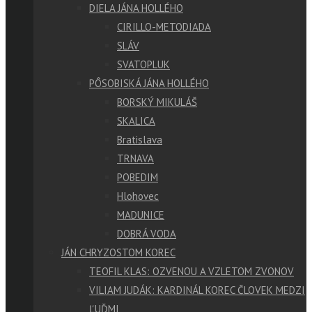
DIELA JÁNA HOLLÉHO
CIRILLO-METODIADA
SLÁV
SVATOPLUK
PÔSOBISKÁ JÁNA HOLLÉHO
BORSKÝ MIKULÁŠ
SKALICA
Bratislava
TRNAVA
POBEDIM
Hlohovec
MADUNICE
DOBRÁ VODA
JÁN CHRYZOSTOM KOREC
TEOFIL KLAS: OZVENOU A VZLETOM ZVONOV
VILIAM JUDÁK: KARDINÁL KOREC ČLOVEK MEDZI
ĽUĎMI