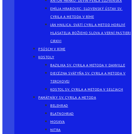
ANTON HRNKO: DEVÍN PERLA SLOVENSKA
EMÍLIA HRABOVEC: SLOVENSKÝ ÚSTAV SV.
CYRILA A METODA V RÍME
JÁN HNILICA: SVÄTÍ CYRIL A METOD HORLIVÍ
HLÁSATELIA BOŽIEHO SLOVA A VERNÍ PASTIERI
CIRKVI
PSÚSCM V RÍME
KOSTOLY
BAZILIKA SV. CYRILA A METODA V DANVILLE
DIECÉZNA SVÄTYŇA SV. CYRILA A METODA V
TERCHOVEJ
KOSTOL SV. CYRILA A METODA V SELCIACH
PAMÄTNÍKY SV. CYRILA A METODA
BELEHRAD
BLATNOHRAD
MOSKVA
NITRA