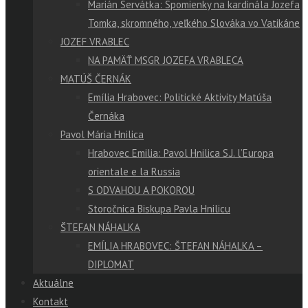
Marián Servátka: Spomienky na kardinála Jozefa
Tomka, skromného, veľkého Slováka vo Vatikáne
JOZEF VRABLEC
NA PAMÄŤ MSGR JOZEFA VRABLECA
MATÚŠ ČERNÁK
Emília Hrabovec: Politické Aktivity Matúša
Černáka
Pavol Mária Hnilica
Hrabovec Emilia: Pavol Hnilica S.J. l’Europa
orientale e la Russia
S ODVAHOU A POKOROU
Storočnica Biskupa Pavla Hnilicu
ŠTEFAN NÁHALKA
EMÍLIA HRABOVEC: ŠTEFAN NÁHALKA –
DIPLOMAT
Aktuálne
Kontakt