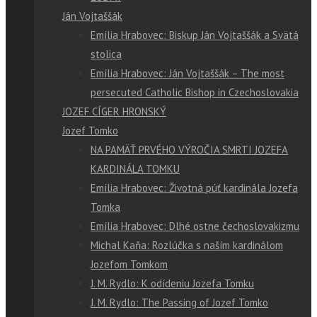
Ján Vojtaššák
Emília Hrabovec: Biskup Ján Vojtaššák a Svätá
stolica
Emília Hrabovec: Ján Vojtaššák – The most
persecuted Catholic Bishop in Czechoslovakia
JOZEF CÍGER HRONSKÝ
Jozef Tomko
NA PAMÄŤ PRVÉHO VÝROČIA SMRTI JOZEFA
KARDINÁLA TOMKU
Emília Hrabovec: Životná púť kardinála Jozefa
Tomka
Emília Hrabovec: Dlhé ostne čechoslovakizmu
Michal Kaňa: Rozlúčka s naším kardinálom
Jozefom Tomkom
J. M. Rydlo: K odídeniu Jozefa Tomku
J. M. Rydlo: The Passing of Jozef Tomko