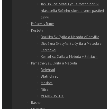
Ján Hnilica: Svätí Cyril a Metod horliví
hlásatelia Božieho slova a verní pastieri
cirkvi
Psúscm v Ríme
Kostoly
Bazilika Sv. Cyrila a Metoda v Danville
Diecézna Svätyňa Sv. Cyrila a Metoda v
Terchovej
Kostol sv. Cyrila a Metoda v Selciach
Pamätníky sv. Cyrila a Metoda
Belehrad
Blatnohrad
Moskva
Nitra
VLADIVOSTOK
Básne