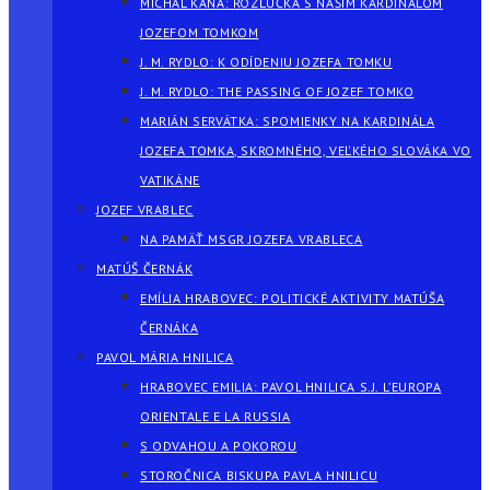
MICHAL KAŇA: ROZLÚČKA S NAŠÍM KARDINÁLOM
JOZEFOM TOMKOM
J. M. RYDLO: K ODÍDENIU JOZEFA TOMKU
J. M. RYDLO: THE PASSING OF JOZEF TOMKO
MARIÁN SERVÁTKA: SPOMIENKY NA KARDINÁLA
JOZEFA TOMKA, SKROMNÉHO, VEĽKÉHO SLOVÁKA VO
VATIKÁNE
JOZEF VRABLEC
NA PAMÄŤ MSGR JOZEFA VRABLECA
MATÚŠ ČERNÁK
EMÍLIA HRABOVEC: POLITICKÉ AKTIVITY MATÚŠA
ČERNÁKA
PAVOL MÁRIA HNILICA
HRABOVEC EMILIA: PAVOL HNILICA S.J. L’EUROPA
ORIENTALE E LA RUSSIA
S ODVAHOU A POKOROU
STOROČNICA BISKUPA PAVLA HNILICU