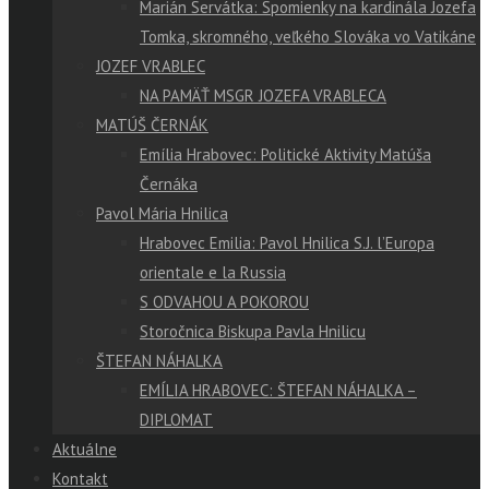
Marián Servátka: Spomienky na kardinála Jozefa
Tomka, skromného, veľkého Slováka vo Vatikáne
JOZEF VRABLEC
NA PAMÄŤ MSGR JOZEFA VRABLECA
MATÚŠ ČERNÁK
Emília Hrabovec: Politické Aktivity Matúša
Černáka
Pavol Mária Hnilica
Hrabovec Emilia: Pavol Hnilica S.J. l’Europa
orientale e la Russia
S ODVAHOU A POKOROU
Storočnica Biskupa Pavla Hnilicu
ŠTEFAN NÁHALKA
EMÍLIA HRABOVEC: ŠTEFAN NÁHALKA –
DIPLOMAT
Aktuálne
Kontakt