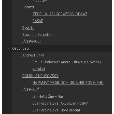
Modlitby
Gorazd
TEOFIL KLAS: GORAZDOV ODKAZ
BÁSNE
Bystrík
Svorad a Benedikt
JÁN PAVOL II.
Osobnosti
Andrej Hlinka
Emília Hrabovec: Andrej Hlinka a slovenskí
katolíci
DOMINIK HRUŠOVSKÝ
NA PAMÄŤ MSGR. DOMINIKA HRUŠOVSKÉHO
JÁN HOLLÝ
Ján Hollý Žije v Nás
Eva Fordinálová: Aký si, Ján Hollý?
Eva Fordinálová: Hore srdcia!