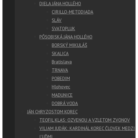
DIELA JÁNA HOLLÉHO
CIRILLO-METODIADA
SLÁV
SVATOPLUK
PÔSOBISKÁ JÁNA HOLLÉHO
BORSKÝ MIKULÁŠ
SKALICA
Bratislava
TRNAVA
POBEDIM
Hlohovec
MADUNICE
DOBRÁ VODA
JÁN CHRYZOSTOM KOREC
TEOFIL KLAS: OZVENOU A VZLETOM ZVONOV
VILIAM JUDÁK: KARDINÁL KOREC ČLOVEK MEDZI
ĽUĎMI