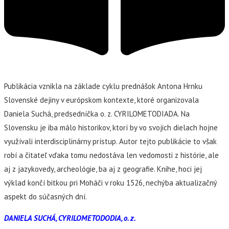
Publikácia vznikla na základe cyklu prednášok Antona Hrnku
Slovenské dejiny v európskom kontexte, ktoré organizovala
Daniela Suchá, predsedníčka o. z. CYRILOMETODIADA. Na
Slovensku je iba málo historikov, ktorí by vo svojich dielach hojne
využívali interdisciplinárny prístup. Autor tejto publikácie to však
robí a čitateľ vďaka tomu nedostáva len vedomosti z histórie, ale
aj z jazykovedy, archeológie, ba aj z geografie. Knihe, hoci jej
výklad končí bitkou pri Moháči v roku 1526, nechýba aktualizačný
aspekt do súčasných dní.
DANIELA SUCHÁ, CYRILOMETODODIA, o. z.