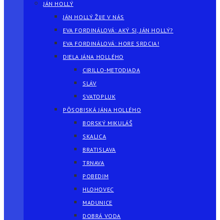
JÁN HOLLÝ
JÁN HOLLÝ ŽIJE V NÁS
EVA FORDINÁLOVÁ: AKÝ SI, JÁN HOLLÝ?
EVA FORDINÁLOVÁ: HORE SRDCIA!
DIELA JÁNA HOLLÉHO
CIRILLO-METODIADA
SLÁV
SVATOPLUK
PÔSOBISKÁ JÁNA HOLLÉHO
BORSKÝ MIKULÁŠ
SKALICA
BRATISLAVA
TRNAVA
POBEDIM
HLOHOVEC
MADUNICE
DOBRÁ VODA