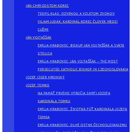
JÁN CHRYZOSTOM KOREC
TEOFIL KLAS: OZVENOU A VZLETOM ZVONOV
VILIAM JUDÁK: KARDINÁL KOREC ČLOVEK MEDZI
ĽUĎMI
JÁN VOJTAŠŠÁK
EMÍLIA HRABOVEC: BISKUP JÁN VOJTAŠŠÁK A SVÄTÁ
STOLICA
EMÍLIA HRABOVEC: JÁN VOJTAŠŠÁK – THE MOST
PERSECUTED CATHOLIC BISHOP IN CZECHOSLOVAKIA
JOZEF CÍGER HRONSKÝ
JOZEF TOMKO
NA PAMÄŤ PRVÉHO VÝROČIA SMRTI JOZEFA
KARDINÁLA TOMKU
EMÍLIA HRABOVEC: ŽIVOTNÁ PÚŤ KARDINÁLA JOZEFA
TOMKA
EMÍLIA HRABOVEC: DLHÉ OSTNE ČECHOSLOVAKIZMU