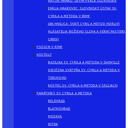
ANTON HRNKO: DEVÍN PERLA SLOVENSKA
EMÍLIA HRABOVEC: SLOVENSKÝ ÚSTAV SV.
CYRILA A METODA V RÍME
JÁN HNILICA: SVÄTÍ CYRIL A METOD HORLIVÍ
HLÁSATELIA BOŽIEHO SLOVA A VERNÍ PASTIERI
CIRKVI
PSÚSCM V RÍME
KOSTOLY
BAZILIKA SV. CYRILA A METODA V DANVILLE
DIECÉZNA SVÄTYŇA SV. CYRILA A METODA V
TERCHOVEJ
KOSTOL SV. CYRILA A METODA V SELCIACH
PAMÄTNÍKY SV. CYRILA A METODA
BELEHRAD
BLATNOHRAD
MOSKVA
NITRA