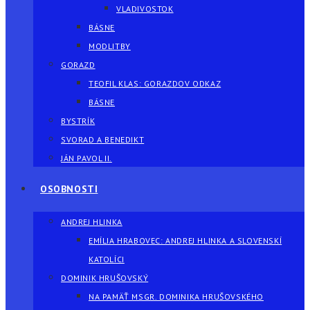
VLADIVOSTOK
BÁSNE
MODLITBY
GORAZD
TEOFIL KLAS: GORAZDOV ODKAZ
BÁSNE
BYSTRÍK
SVORAD A BENEDIKT
JÁN PAVOL II.
OSOBNOSTI
ANDREJ HLINKA
EMÍLIA HRABOVEC: ANDREJ HLINKA A SLOVENSKÍ
KATOLÍCI
DOMINIK HRUŠOVSKÝ
NA PAMÄŤ MSGR. DOMINIKA HRUŠOVSKÉHO