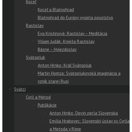
Koceľ
Koceľ a Blatnohrad
Blatnohrad do Európy vysiela posolstvo
Rastislav
Eva Kristinová: Rastislav – Meditácia
Viliam Judák: Knieža Rastislav
Básne – Hviezdoslav
Svätopluk
Anton Hrnko: Kráľ Svätopluk
Martin Homza: Svätoplukovská imaginácia a
vznik starej Rusi
Svätci
Cyril a Metod
Publikácie
Anton Hrnko: Devín perla Slovenska
Emília Hrabovec: Slovenský ústav sv. Cyrila
a Metoda v Ríme