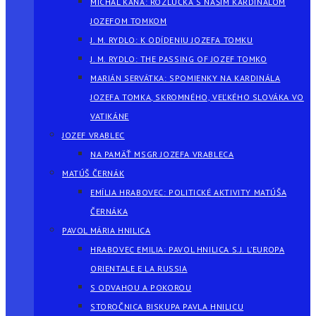
MICHAL KAŇA: ROZLÚČKA S NAŠÍM KARDINÁLOM
JOZEFOM TOMKOM
J. M. RYDLO: K ODÍDENIU JOZEFA TOMKU
J. M. RYDLO: THE PASSING OF JOZEF TOMKO
MARIÁN SERVÁTKA: SPOMIENKY NA KARDINÁLA
JOZEFA TOMKA, SKROMNÉHO, VEĽKÉHO SLOVÁKA VO
VATIKÁNE
JOZEF VRABLEC
NA PAMÄŤ MSGR JOZEFA VRABLECA
MATÚŠ ČERNÁK
EMÍLIA HRABOVEC: POLITICKÉ AKTIVITY MATÚŠA
ČERNÁKA
PAVOL MÁRIA HNILICA
HRABOVEC EMILIA: PAVOL HNILICA S.J. L’EUROPA
ORIENTALE E LA RUSSIA
S ODVAHOU A POKOROU
STOROČNICA BISKUPA PAVLA HNILICU