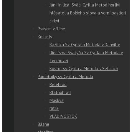
Ján Hnilica: Svätí Cyril a Metod horliví
hlásatelia Božieho slova a verní pastieri
cirkvi
Psúscm v Ríme
Kostoly
Bazilika Sv. Cyrila a Metoda v Danville
Diecézna Svätyňa Sv. Cyrila a Metoda v
Terchovej
Kostol sv. Cyrila a Metoda v Selciach
Pamätníky sv. Cyrila a Metoda
Belehrad
Blatnohrad
Moskva
Nitra
VLADIVOSTOK
Básne