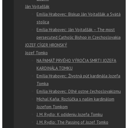
Ján Vojtaššák
Emília Hrabovec: Biskup Ján Vojtaššák a Svätá
stolica
Emília Hrabovec: Ján Vojtaššák – The most
persecuted Catholic Bishop in Czechoslovakia
JOZEF CÍGER HRONSKÝ
Jozef Tomko
NA PAMÄŤ PRVÉHO VÝROČIA SMRTI JOZEFA
KARDINÁLA TOMKU
Emília Hrabovec: Životná púť kardinála Jozefa
Tomka
Emília Hrabovec: Dlhé ostne čechoslovakizmu
Michal Kaňa: Rozlúčka s naším kardinálom
Jozefom Tomkom
J. M. Rydlo: K odídeniu Jozefa Tomku
J. M. Rydlo: The Passing of Jozef Tomko