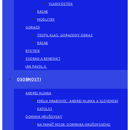
VLADIVOSTOK
BÁSNE
MODLITBY
GORAZD
TEOFIL KLAS: GORAZDOV ODKAZ
BÁSNE
BYSTRÍK
SVORAD A BENEDIKT
JÁN PAVOL II.
OSOBNOSTI
ANDREJ HLINKA
EMÍLIA HRABOVEC: ANDREJ HLINKA A SLOVENSKÍ
KATOLÍCI
DOMINIK HRUŠOVSKÝ
NA PAMÄŤ MSGR. DOMINIKA HRUŠOVSKÉHO