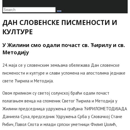
ДАН СЛОВЕНСКЕ ПИСМЕНОСТИ И
КУЛТУРЕ
У Жилини смо одали почаст св. Ћирилу и св.
Методију
24. маја се у словенским земљама обележава Дан словенске
писмености и културе и слави успомена на апостолима једнаке
свете Ћирила и Методија.
Овом приликом су светој солунској браћи одали почаст
полагањем венца на споменик Светог Ћирила и Методија у
Жилини председница удружења грађана ЋИРИЛОМЕТОДИЈАДА
Даниела Суха, председник Удружења Срба у Словачкој Стане
Рибич, Павол Слота и млади српски уметници Филип Џолић,