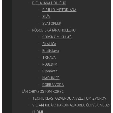
DIELA JÁNA HOLLÉHO
CIRILLO-METODIADA
SLÁV
SVATOPLUK
PÔSOBISKÁ JÁNA HOLLÉHO
BORSKÝ MIKULÁŠ
SKALICA
Bratislava
TRNAVA
POBEDIM
Hlohovec
MADUNICE
DOBRÁ VODA
JÁN CHRYZOSTOM KOREC
TEOFIL KLAS: OZVENOU A VZLETOM ZVONOV
VILIAM JUDÁK: KARDINÁL KOREC ČLOVEK MEDZI
ĽUĎMI