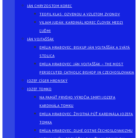
JÁN CHRYZOSTOM KOREC
TEOFIL KLAS: OZVENOU A VZLETOM ZVONOV
VILIAM JUDÁK: KARDINÁL KOREC ČLOVEK MEDZI
ĽUĎMI
JÁN VOJTAŠŠÁK
EMÍLIA HRABOVEC: BISKUP JÁN VOJTAŠŠÁK A SVÄTÁ
STOLICA
EMÍLIA HRABOVEC: JÁN VOJTAŠŠÁK – THE MOST
PERSECUTED CATHOLIC BISHOP IN CZECHOSLOVAKIA
JOZEF CÍGER HRONSKÝ
JOZEF TOMKO
NA PAMÄŤ PRVÉHO VÝROČIA SMRTI JOZEFA
KARDINÁLA TOMKU
EMÍLIA HRABOVEC: ŽIVOTNÁ PÚŤ KARDINÁLA JOZEFA
TOMKA
EMÍLIA HRABOVEC: DLHÉ OSTNE ČECHOSLOVAKIZMU