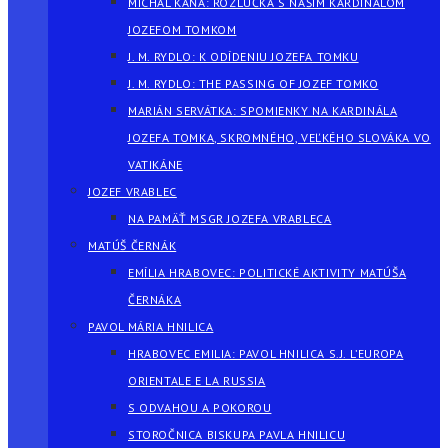
MICHAL KAŇA: ROZLÚČKA S NAŠÍM KARDINÁLOM
JOZEFOM TOMKOM
J. M. RYDLO: K ODÍDENIU JOZEFA TOMKU
J. M. RYDLO: THE PASSING OF JOZEF TOMKO
MARIÁN SERVÁTKA: SPOMIENKY NA KARDINÁLA
JOZEFA TOMKA, SKROMNÉHO, VEĽKÉHO SLOVÁKA VO
VATIKÁNE
JOZEF VRABLEC
NA PAMÄŤ MSGR JOZEFA VRABLECA
MATÚŠ ČERNÁK
EMÍLIA HRABOVEC: POLITICKÉ AKTIVITY MATÚŠA
ČERNÁKA
PAVOL MÁRIA HNILICA
HRABOVEC EMILIA: PAVOL HNILICA S.J. L’EUROPA
ORIENTALE E LA RUSSIA
S ODVAHOU A POKOROU
STOROČNICA BISKUPA PAVLA HNILICU