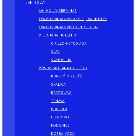
JÁN HOLLÝ
JÁN HOLLÝ ŽIJE V NÁS
EVA FORDINÁLOVÁ: AKÝ SI, JÁN HOLLÝ?
EVA FORDINÁLOVÁ: HORE SRDCIA!
DIELA JÁNA HOLLÉHO
CIRILLO-METODIADA
SLÁV
SVATOPLUK
PÔSOBISKÁ JÁNA HOLLÉHO
BORSKÝ MIKULÁŠ
SKALICA
BRATISLAVA
TRNAVA
POBEDIM
HLOHOVEC
MADUNICE
DOBRÁ VODA