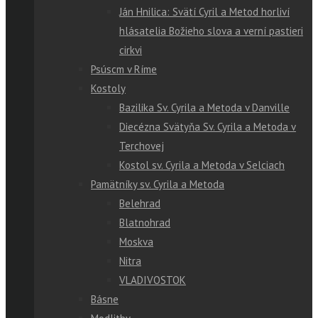
Ján Hnilica: Svätí Cyril a Metod horliví
hlásatelia Božieho slova a verní pastieri
cirkvi
Psúscm v Ríme
Kostoly
Bazilika Sv. Cyrila a Metoda v Danville
Diecézna Svätyňa Sv. Cyrila a Metoda v
Terchovej
Kostol sv. Cyrila a Metoda v Selciach
Pamätníky sv. Cyrila a Metoda
Belehrad
Blatnohrad
Moskva
Nitra
VLADIVOSTOK
Básne