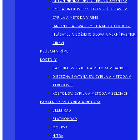
ANTON HRNKO: DEVÍN PERLA SLOVENSKA
EMÍLIA HRABOVEC: SLOVENSKÝ ÚSTAV SV.
CYRILA A METODA V RÍME
JÁN HNILICA: SVÄTÍ CYRIL A METOD HORLIVÍ
HLÁSATELIA BOŽIEHO SLOVA A VERNÍ PASTIERI
CIRKVI
PSÚSCM V RÍME
KOSTOLY
BAZILIKA SV. CYRILA A METODA V DANVILLE
DIECÉZNA SVÄTYŇA SV. CYRILA A METODA V
TERCHOVEJ
KOSTOL SV. CYRILA A METODA V SELCIACH
PAMÄTNÍKY SV. CYRILA A METODA
BELEHRAD
BLATNOHRAD
MOSKVA
NITRA