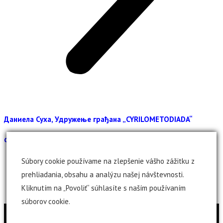
Даниела Суха, Удружење грађана „CYRILOMETODIADA“
Фото:
Андреа Слотова
Súbory cookie používame na zlepšenie vášho zážitku z
prehliadania, obsahu a analýzu našej návštevnosti.
Kliknutím na „Povoliť“ súhlasíte s naším používaním
súborov cookie.
Kopírovanie textov a obrázkov z našej