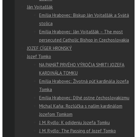
Ján Vojtaššák
Emília Hrabovec: Biskup Ján Vojtaššák a Svätá
stolica
Emília Hrabovec: Ján Vojtaššák – The most
persecuted Catholic Bishop in Czechoslovakia
JOZEF CÍGER HRONSKÝ
Jozef Tomko
NA PAMÄŤ PRVÉHO VÝROČIA SMRTI JOZEFA
KARDINÁLA TOMKU
Emília Hrabovec: Životná púť kardinála Jozefa
Tomka
Emília Hrabovec: Dlhé ostne čechoslovakizmu
Michal Kaňa: Rozlúčka s naším kardinálom
Jozefom Tomkom
J. M. Rydlo: K odídeniu Jozefa Tomku
J. M. Rydlo: The Passing of Jozef Tomko