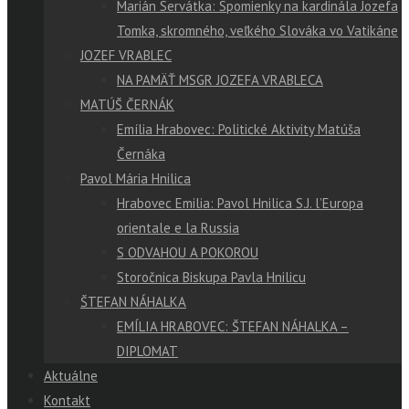
Marián Servátka: Spomienky na kardinála Jozefa
Tomka, skromného, veľkého Slováka vo Vatikáne
JOZEF VRABLEC
NA PAMÄŤ MSGR JOZEFA VRABLECA
MATÚŠ ČERNÁK
Emília Hrabovec: Politické Aktivity Matúša
Černáka
Pavol Mária Hnilica
Hrabovec Emilia: Pavol Hnilica S.J. l’Europa
orientale e la Russia
S ODVAHOU A POKOROU
Storočnica Biskupa Pavla Hnilicu
ŠTEFAN NÁHALKA
EMÍLIA HRABOVEC: ŠTEFAN NÁHALKA –
DIPLOMAT
Aktuálne
Kontakt