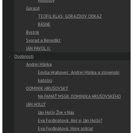
Modlitby
Gorazd
TEOFIL KLAS: GORAZDOV ODKAZ
BÁSNE
Bystrík
Svorad a Benedikt
JÁN PAVOL II.
Osobnosti
Andrej Hlinka
Emília Hrabovec: Andrej Hlinka a slovenskí
katolíci
DOMINIK HRUŠOVSKÝ
NA PAMÄŤ MSGR. DOMINIKA HRUŠOVSKÉHO
JÁN HOLLÝ
Ján Hollý Žije v Nás
Eva Fordinálová: Aký si, Ján Hollý?
Eva Fordinálová: Hore srdcia!