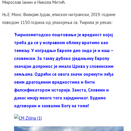
Мирослав Јанин и Никола Митић.
Њ.Е. Монс. Вилијам Јудак, епископ нитрански, 2019. године
поводом 1150 година од упокојења св. Ћирила је рекао:
Ћирилометодско поштовање је вредност којој
треба да се у исправном облику вратимо као
темељу. У изградњи Европе део зида је и наш –
словенски. За такву дубоко уједињену Европу
значајан допринос је имала Црква у словенским
земљама. Одрећи се овога значи окренути леђа
овим драгоценим вредностима и бити
фалсификатором историје. Заиста, Словени и
данас имају много тога заједничког. Будимо
одговорни и захвални Богу на томе!