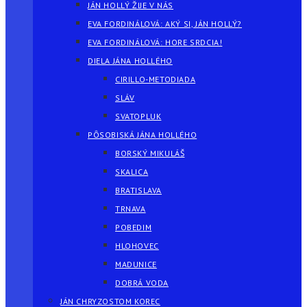
JÁN HOLLÝ ŽIJE V NÁS
EVA FORDINÁLOVÁ: AKÝ SI, JÁN HOLLÝ?
EVA FORDINÁLOVÁ: HORE SRDCIA!
DIELA JÁNA HOLLÉHO
CIRILLO-METODIADA
SLÁV
SVATOPLUK
PÔSOBISKÁ JÁNA HOLLÉHO
BORSKÝ MIKULÁŠ
SKALICA
BRATISLAVA
TRNAVA
POBEDIM
HLOHOVEC
MADUNICE
DOBRÁ VODA
JÁN CHRYZOSTOM KOREC