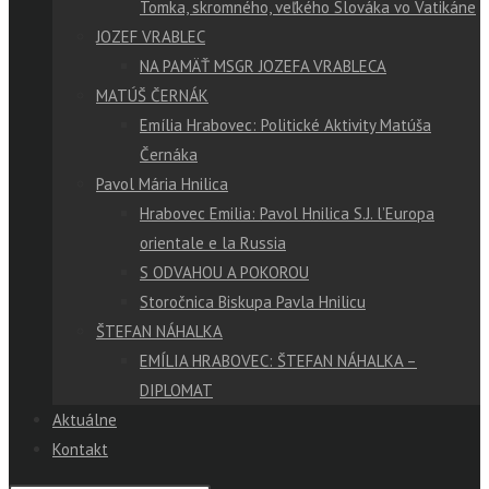
Tomka, skromného, veľkého Slováka vo Vatikáne
JOZEF VRABLEC
NA PAMÄŤ MSGR JOZEFA VRABLECA
MATÚŠ ČERNÁK
Emília Hrabovec: Politické Aktivity Matúša
Černáka
Pavol Mária Hnilica
Hrabovec Emilia: Pavol Hnilica S.J. l’Europa
orientale e la Russia
S ODVAHOU A POKOROU
Storočnica Biskupa Pavla Hnilicu
ŠTEFAN NÁHALKA
EMÍLIA HRABOVEC: ŠTEFAN NÁHALKA –
DIPLOMAT
Aktuálne
Kontakt