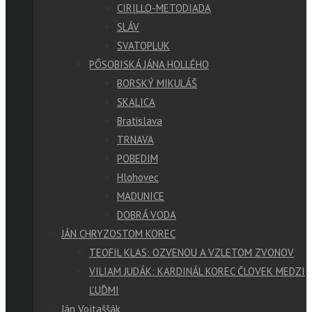
CIRILLO-METODIADA
SLÁV
SVATOPLUK
PÔSOBISKÁ JÁNA HOLLÉHO
BORSKÝ MIKULÁŠ
SKALICA
Bratislava
TRNAVA
POBEDIM
Hlohovec
MADUNICE
DOBRÁ VODA
JÁN CHRYZOSTOM KOREC
TEOFIL KLAS: OZVENOU A VZLETOM ZVONOV
VILIAM JUDÁK: KARDINÁL KOREC ČLOVEK MEDZI
ĽUĎMI
Ján Vojtaššák