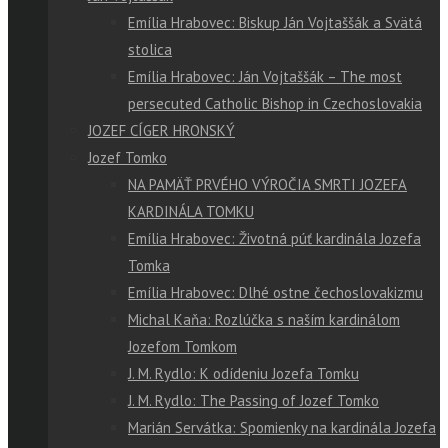
Emília Hrabovec: Biskup Ján Vojtaššák a Svätá
stolica
Emília Hrabovec: Ján Vojtaššák – The most
persecuted Catholic Bishop in Czechoslovakia
JOZEF CÍGER HRONSKÝ
Jozef Tomko
NA PAMÄŤ PRVÉHO VÝROČIA SMRTI JOZEFA
KARDINÁLA TOMKU
Emília Hrabovec: Životná púť kardinála Jozefa
Tomka
Emília Hrabovec: Dlhé ostne čechoslovakizmu
Michal Kaňa: Rozlúčka s naším kardinálom
Jozefom Tomkom
J. M. Rydlo: K odídeniu Jozefa Tomku
J. M. Rydlo: The Passing of Jozef Tomko
Marián Servátka: Spomienky na kardinála Jozefa