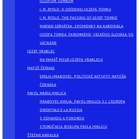
JOZEFOM TOMKOM
J. M. RYDLO: K ODÍDENIU JOZEFA TOMKU
J. M. RYDLO: THE PASSING OF JOZEF TOMKO
MARIÁN SERVÁTKA: SPOMIENKY NA KARDINÁLA
JOZEFA TOMKA, SKROMNÉHO, VEĽKÉHO SLOVÁKA VO
VATIKÁNE
JOZEF VRABLEC
NA PAMÄŤ MSGR JOZEFA VRABLECA
MATÚŠ ČERNÁK
EMÍLIA HRABOVEC: POLITICKÉ AKTIVITY MATÚŠA
ČERNÁKA
PAVOL MÁRIA HNILICA
HRABOVEC EMILIA: PAVOL HNILICA S.J. L’EUROPA
ORIENTALE E LA RUSSIA
S ODVAHOU A POKOROU
STOROČNICA BISKUPA PAVLA HNILICU
ŠTEFAN NÁHALKA