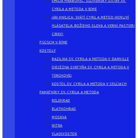
EMÍLIA HRABOVEC: SLOVENSKÝ ÚSTAV SV.
CYRILA A METODA V RÍME
JÁN HNILICA: SVÄTÍ CYRIL A METOD HORLIVÍ
HLÁSATELIA BOŽIEHO SLOVA A VERNÍ PASTIERI
CIRKVI
PSÚSCM V RÍME
KOSTOLY
BAZILIKA SV. CYRILA A METODA V DANVILLE
DIECÉZNA SVÄTYŇA SV. CYRILA A METODA V
TERCHOVEJ
KOSTOL SV. CYRILA A METODA V SELCIACH
PAMÄTNÍKY SV. CYRILA A METODA
BELEHRAD
BLATNOHRAD
MOSKVA
NITRA
VLADIVOSTOK