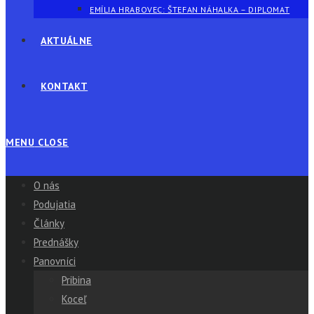
EMÍLIA HRABOVEC: ŠTEFAN NÁHALKA – DIPLOMAT
AKTUÁLNE
KONTAKT
MENU
CLOSE
O nás
Podujatia
Články
Prednášky
Panovníci
Pribina
Koceľ