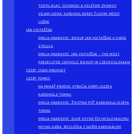
TEOFIL KLAS: OZVENOU A VZLETOM ZVONOV
VILIAM JUDÁK: KARDINÁL KOREC ČLOVEK MEDZI
ĽUĎMI
JÁN VOJTAŠŠÁK
EMÍLIA HRABOVEC: BISKUP JÁN VOJTAŠŠÁK A SVÄTÁ
STOLICA
EMÍLIA HRABOVEC: JÁN VOJTAŠŠÁK – THE MOST
PERSECUTED CATHOLIC BISHOP IN CZECHOSLOVAKIA
JOZEF CÍGER HRONSKÝ
JOZEF TOMKO
NA PAMÄŤ PRVÉHO VÝROČIA SMRTI JOZEFA
KARDINÁLA TOMKU
EMÍLIA HRABOVEC: ŽIVOTNÁ PÚŤ KARDINÁLA JOZEFA
TOMKA
EMÍLIA HRABOVEC: DLHÉ OSTNE ČECHOSLOVAKIZMU
MICHAL KAŇA: ROZLÚČKA S NAŠÍM KARDINÁLOM