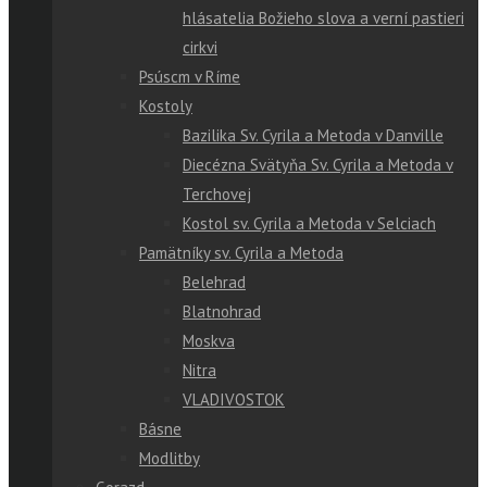
hlásatelia Božieho slova a verní pastieri
cirkvi
Psúscm v Ríme
Kostoly
Bazilika Sv. Cyrila a Metoda v Danville
Diecézna Svätyňa Sv. Cyrila a Metoda v
Terchovej
Kostol sv. Cyrila a Metoda v Selciach
Pamätníky sv. Cyrila a Metoda
Belehrad
Blatnohrad
Moskva
Nitra
VLADIVOSTOK
Básne
Modlitby