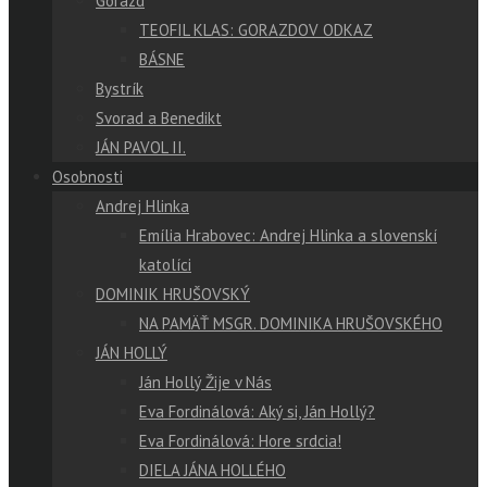
Gorazd
TEOFIL KLAS: GORAZDOV ODKAZ
BÁSNE
Bystrík
Svorad a Benedikt
JÁN PAVOL II.
Osobnosti
Andrej Hlinka
Emília Hrabovec: Andrej Hlinka a slovenskí
katolíci
DOMINIK HRUŠOVSKÝ
NA PAMÄŤ MSGR. DOMINIKA HRUŠOVSKÉHO
JÁN HOLLÝ
Ján Hollý Žije v Nás
Eva Fordinálová: Aký si, Ján Hollý?
Eva Fordinálová: Hore srdcia!
DIELA JÁNA HOLLÉHO