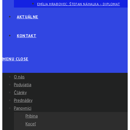
EMÍLIA HRABOVEC: ŠTEFAN NÁHALKA – DIPLOMAT
AKTUÁLNE
KONTAKT
MENU
CLOSE
O nás
Podujatia
Články
Prednášky
Panovníci
Pribina
Koceľ