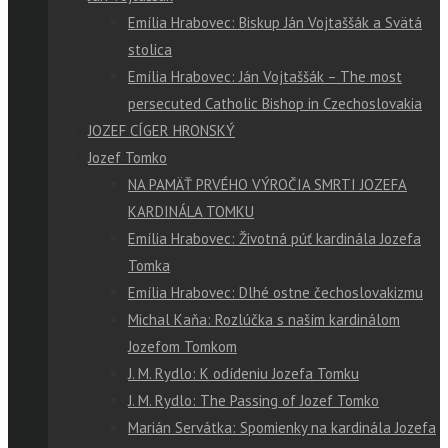
Emília Hrabovec: Biskup Ján Vojtaššák a Svätá
stolica
Emília Hrabovec: Ján Vojtaššák – The most
persecuted Catholic Bishop in Czechoslovakia
JOZEF CÍGER HRONSKÝ
Jozef Tomko
NA PAMÄŤ PRVÉHO VÝROČIA SMRTI JOZEFA
KARDINÁLA TOMKU
Emília Hrabovec: Životná púť kardinála Jozefa
Tomka
Emília Hrabovec: Dlhé ostne čechoslovakizmu
Michal Kaňa: Rozlúčka s naším kardinálom
Jozefom Tomkom
J. M. Rydlo: K odídeniu Jozefa Tomku
J. M. Rydlo: The Passing of Jozef Tomko
Marián Servátka: Spomienky na kardinála Jozefa