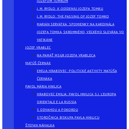
JOZEFOM TOMKOM
J. M. RYDLO: K ODÍDENIU JOZEFA TOMKU
J. M. RYDLO: THE PASSING OF JOZEF TOMKO
MARIÁN SERVÁTKA: SPOMIENKY NA KARDINÁLA
JOZEFA TOMKA, SKROMNÉHO, VEĽKÉHO SLOVÁKA VO
VATIKÁNE
JOZEF VRABLEC
NA PAMÄŤ MSGR JOZEFA VRABLECA
MATÚŠ ČERNÁK
EMÍLIA HRABOVEC: POLITICKÉ AKTIVITY MATÚŠA
ČERNÁKA
PAVOL MÁRIA HNILICA
HRABOVEC EMILIA: PAVOL HNILICA S.J. L’EUROPA
ORIENTALE E LA RUSSIA
S ODVAHOU A POKOROU
STOROČNICA BISKUPA PAVLA HNILICU
ŠTEFAN NÁHALKA