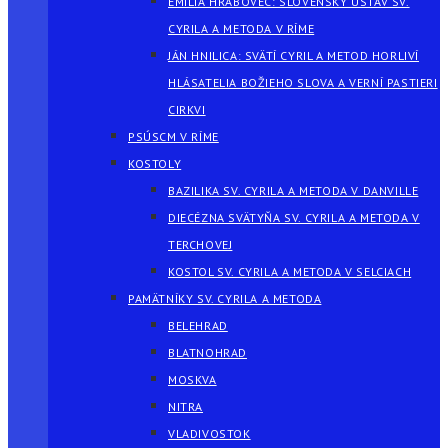
EMÍLIA HRABOVEC: SLOVENSKÝ ÚSTAV SV.
CYRILA A METODA V RÍME
JÁN HNILICA: SVÄTÍ CYRIL A METOD HORLIVÍ
HLÁSATELIA BOŽIEHO SLOVA A VERNÍ PASTIERI
CIRKVI
PSÚSCM V RÍME
KOSTOLY
BAZILIKA SV. CYRILA A METODA V DANVILLE
DIECÉZNA SVÄTYŇA SV. CYRILA A METODA V
TERCHOVEJ
KOSTOL SV. CYRILA A METODA V SELCIACH
PAMÄTNÍKY SV. CYRILA A METODA
BELEHRAD
BLATNOHRAD
MOSKVA
NITRA
VLADIVOSTOK