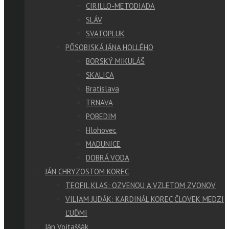
CIRILLO-METODIADA
SLÁV
SVATOPLUK
PÔSOBISKÁ JÁNA HOLLÉHO
BORSKÝ MIKULÁŠ
SKALICA
Bratislava
TRNAVA
POBEDIM
Hlohovec
MADUNICE
DOBRÁ VODA
JÁN CHRYZOSTOM KOREC
TEOFIL KLAS: OZVENOU A VZLETOM ZVONOV
VILIAM JUDÁK: KARDINÁL KOREC ČLOVEK MEDZI
ĽUĎMI
Ján Vojtaššák