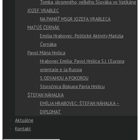
Tomka, skromného, veľkého Slováka vo Vatikáne
JOZEF VRABLEC
NA PAMÄŤ MSGR JOZEFA VRABLECA
MATÚŠ ČERNÁK
Emília Hrabovec: Politické Aktivity Matúša
Černáka
Pavol Mária Hnilica
Hrabovec Emilia: Pavol Hnilica S.J. l’Europa
orientale e la Russia
S ODVAHOU A POKOROU
Storočnica Biskupa Pavla Hnilicu
ŠTEFAN NÁHALKA
EMÍLIA HRABOVEC: ŠTEFAN NÁHALKA –
DIPLOMAT
Aktuálne
Kontakt