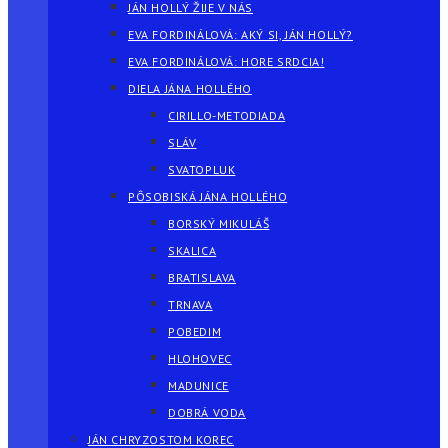
JÁN HOLLÝ ŽIJE V NÁS
EVA FORDINÁLOVÁ: AKÝ SI, JÁN HOLLÝ?
EVA FORDINÁLOVÁ: HORE SRDCIA!
DIELA JÁNA HOLLÉHO
CIRILLO-METODIADA
SLÁV
SVATOPLUK
PÔSOBISKÁ JÁNA HOLLÉHO
BORSKÝ MIKULÁŠ
SKALICA
BRATISLAVA
TRNAVA
POBEDIM
HLOHOVEC
MADUNICE
DOBRÁ VODA
JÁN CHRYZOSTOM KOREC