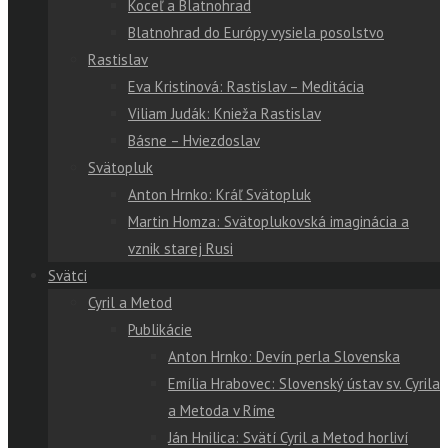
Koceľ a Blatnohrad
Blatnohrad do Európy vysiela posolstvo
Rastislav
Eva Kristinová: Rastislav – Meditácia
Viliam Judák: Knieža Rastislav
Básne – Hviezdoslav
Svätopluk
Anton Hrnko: Kráľ Svätopluk
Martin Homza: Svätoplukovská imaginácia a
vznik starej Rusi
Svätci
Cyril a Metod
Publikácie
Anton Hrnko: Devín perla Slovenska
Emília Hrabovec: Slovenský ústav sv. Cyrila
a Metoda v Ríme
Ján Hnilica: Svätí Cyril a Metod horliví