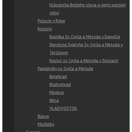
hlásatelia Božieho slova a verní pastieri
cirkvi
Psúscm v Ríme
Kostoly
Bazilika Sv. Cyrila a Metoda v Danville
Diecézna Svätyňa Sv. Cyrila a Metoda v
Terchovej
Kostol sv. Cyrila a Metoda v Selciach
Pamätníky sv. Cyrila a Metoda
Belehrad
Blatnohrad
Moskva
Nitra
VLADIVOSTOK
Básne
Modlitby