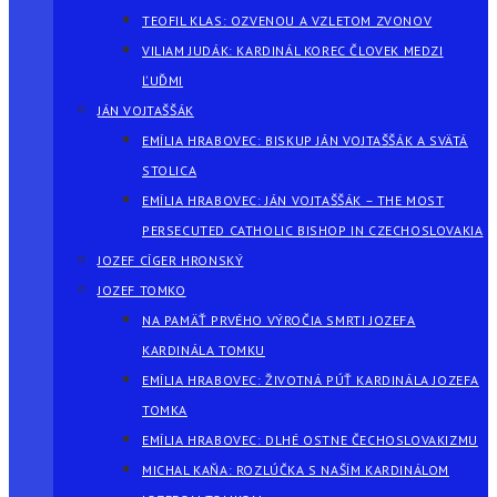
TEOFIL KLAS: OZVENOU A VZLETOM ZVONOV
VILIAM JUDÁK: KARDINÁL KOREC ČLOVEK MEDZI
ĽUĎMI
JÁN VOJTAŠŠÁK
EMÍLIA HRABOVEC: BISKUP JÁN VOJTAŠŠÁK A SVÄTÁ
STOLICA
EMÍLIA HRABOVEC: JÁN VOJTAŠŠÁK – THE MOST
PERSECUTED CATHOLIC BISHOP IN CZECHOSLOVAKIA
JOZEF CÍGER HRONSKÝ
JOZEF TOMKO
NA PAMÄŤ PRVÉHO VÝROČIA SMRTI JOZEFA
KARDINÁLA TOMKU
EMÍLIA HRABOVEC: ŽIVOTNÁ PÚŤ KARDINÁLA JOZEFA
TOMKA
EMÍLIA HRABOVEC: DLHÉ OSTNE ČECHOSLOVAKIZMU
MICHAL KAŇA: ROZLÚČKA S NAŠÍM KARDINÁLOM