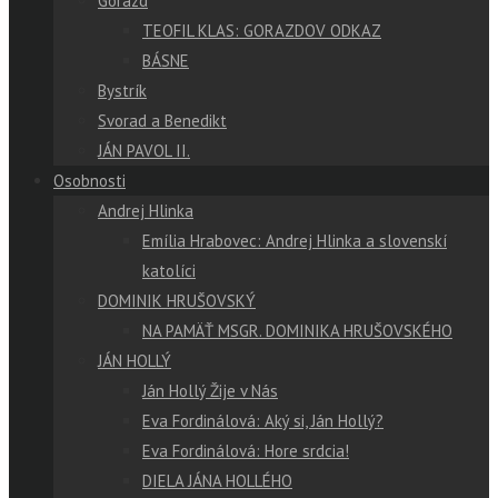
Gorazd
TEOFIL KLAS: GORAZDOV ODKAZ
BÁSNE
Bystrík
Svorad a Benedikt
JÁN PAVOL II.
Osobnosti
Andrej Hlinka
Emília Hrabovec: Andrej Hlinka a slovenskí
katolíci
DOMINIK HRUŠOVSKÝ
NA PAMÄŤ MSGR. DOMINIKA HRUŠOVSKÉHO
JÁN HOLLÝ
Ján Hollý Žije v Nás
Eva Fordinálová: Aký si, Ján Hollý?
Eva Fordinálová: Hore srdcia!
DIELA JÁNA HOLLÉHO