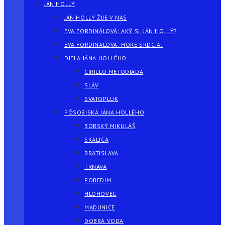
JÁN HOLLÝ
JÁN HOLLÝ ŽIJE V NÁS
EVA FORDINÁLOVÁ: AKÝ SI, JÁN HOLLÝ?
EVA FORDINÁLOVÁ: HORE SRDCIA!
DIELA JÁNA HOLLÉHO
CIRILLO-METODIADA
SLÁV
SVATOPLUK
PÔSOBISKÁ JÁNA HOLLÉHO
BORSKÝ MIKULÁŠ
SKALICA
BRATISLAVA
TRNAVA
POBEDIM
HLOHOVEC
MADUNICE
DOBRÁ VODA