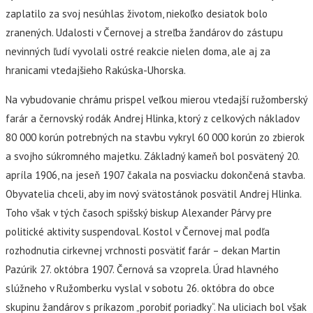
zaplatilo za svoj nesúhlas životom, niekoľko desiatok bolo
zranených. Udalosti v Černovej a streľba žandárov do zástupu
nevinných ľudí vyvolali ostré reakcie nielen doma, ale aj za
hranicami vtedajšieho Rakúska-Uhorska.
Na vybudovanie chrámu prispel veľkou mierou vtedajší ružomberský
farár a černovský rodák Andrej Hlinka, ktorý z celkových nákladov
80 000 korún potrebných na stavbu vykryl 60 000 korún zo zbierok
a svojho súkromného majetku. Základný kameň bol posvätený 20.
apríla 1906, na jeseň 1907 čakala na posviacku dokončená stavba.
Obyvatelia chceli, aby im nový svätostánok posvätil Andrej Hlinka.
Toho však v tých časoch spišský biskup Alexander Párvy pre
politické aktivity suspendoval. Kostol v Černovej mal podľa
rozhodnutia cirkevnej vrchnosti posvätiť farár – dekan Martin
Pazúrik 27. októbra 1907. Černová sa vzoprela. Úrad hlavného
slúžneho v Ružomberku vyslal v sobotu 26. októbra do obce
skupinu žandárov s príkazom „porobiť poriadky“. Na uliciach bol však