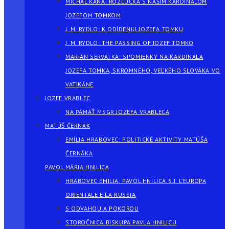
MICHAL KAŇA: ROZLÚČKA S NAŠÍM KARDINÁLOM
JOZEFOM TOMKOM
J. M. RYDLO: K ODÍDENIU JOZEFA TOMKU
J. M. RYDLO: THE PASSING OF JOZEF TOMKO
MARIÁN SERVÁTKA: SPOMIENKY NA KARDINÁLA
JOZEFA TOMKA, SKROMNÉHO, VEĽKÉHO SLOVÁKA VO
VATIKÁNE
JOZEF VRABLEC
NA PAMÄŤ MSGR JOZEFA VRABLECA
MATÚŠ ČERNÁK
EMÍLIA HRABOVEC: POLITICKÉ AKTIVITY MATÚŠA
ČERNÁKA
PAVOL MÁRIA HNILICA
HRABOVEC EMILIA: PAVOL HNILICA S.J. L’EUROPA
ORIENTALE E LA RUSSIA
S ODVAHOU A POKOROU
STOROČNICA BISKUPA PAVLA HNILICU