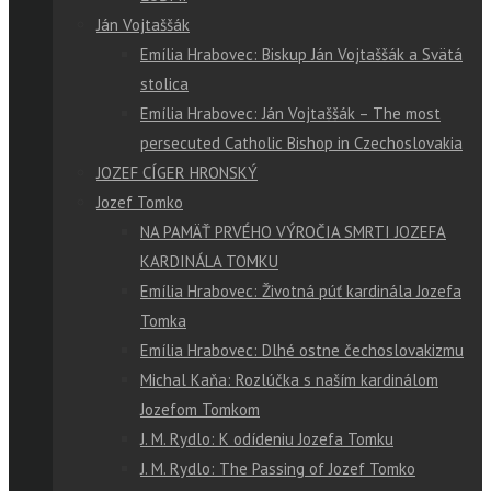
Ján Vojtaššák
Emília Hrabovec: Biskup Ján Vojtaššák a Svätá
stolica
Emília Hrabovec: Ján Vojtaššák – The most
persecuted Catholic Bishop in Czechoslovakia
JOZEF CÍGER HRONSKÝ
Jozef Tomko
NA PAMÄŤ PRVÉHO VÝROČIA SMRTI JOZEFA
KARDINÁLA TOMKU
Emília Hrabovec: Životná púť kardinála Jozefa
Tomka
Emília Hrabovec: Dlhé ostne čechoslovakizmu
Michal Kaňa: Rozlúčka s naším kardinálom
Jozefom Tomkom
J. M. Rydlo: K odídeniu Jozefa Tomku
J. M. Rydlo: The Passing of Jozef Tomko