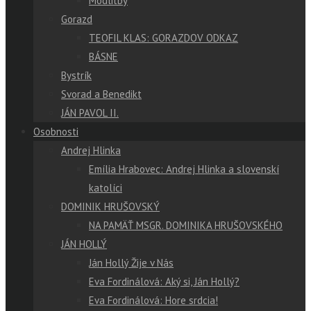
Modlitby
Gorazd
TEOFIL KLAS: GORAZDOV ODKAZ
BÁSNE
Bystrík
Svorad a Benedikt
JÁN PAVOL II.
Osobnosti
Andrej Hlinka
Emília Hrabovec: Andrej Hlinka a slovenskí
katolíci
DOMINIK HRUŠOVSKÝ
NA PAMÄŤ MSGR. DOMINIKA HRUŠOVSKÉHO
JÁN HOLLÝ
Ján Hollý Žije v Nás
Eva Fordinálová: Aký si, Ján Hollý?
Eva Fordinálová: Hore srdcia!