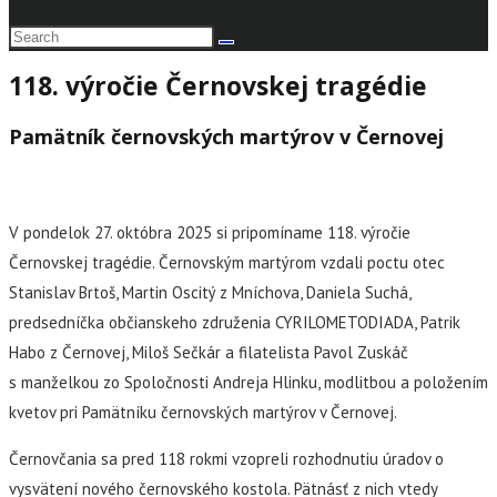
118. výročie Černovskej tragédie
Pamätník černovských martýrov v Černovej
V pondelok 27. októbra 2025 si pripomíname 118. výročie
Černovskej tragédie. Černovským martýrom vzdali poctu otec
Stanislav Brtoš, Martin Oscitý z Mníchova, Daniela Suchá,
predsedníčka občianskeho združenia CYRILOMETODIADA, Patrik
Habo z Černovej, Miloš Sečkár a filatelista Pavol Zuskáč
s manželkou zo Spoločnosti Andreja Hlinku, modlitbou a položením
kvetov pri Pamätníku černovských martýrov v Černovej.
Černovčania sa pred 118 rokmi vzopreli rozhodnutiu úradov o
vysvätení nového černovského kostola. Pätnásť z nich vtedy