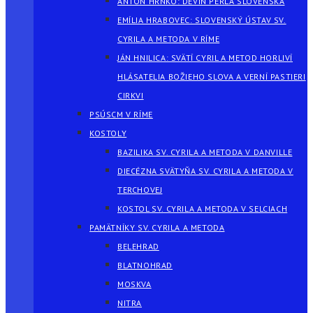
ANTON HRNKO: DEVÍN PERLA SLOVENSKA
EMÍLIA HRABOVEC: SLOVENSKÝ ÚSTAV SV.
CYRILA A METODA V RÍME
JÁN HNILICA: SVÄTÍ CYRIL A METOD HORLIVÍ
HLÁSATELIA BOŽIEHO SLOVA A VERNÍ PASTIERI
CIRKVI
PSÚSCM V RÍME
KOSTOLY
BAZILIKA SV. CYRILA A METODA V DANVILLE
DIECÉZNA SVÄTYŇA SV. CYRILA A METODA V
TERCHOVEJ
KOSTOL SV. CYRILA A METODA V SELCIACH
PAMÄTNÍKY SV. CYRILA A METODA
BELEHRAD
BLATNOHRAD
MOSKVA
NITRA