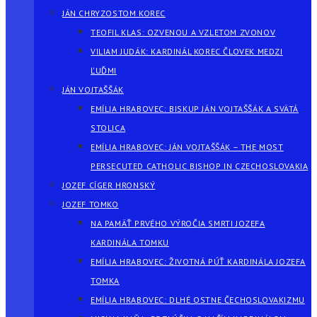
JÁN CHRYZOSTOM KOREC
TEOFIL KLAS: OZVENOU A VZLETOM ZVONOV
VILIAM JUDÁK: KARDINÁL KOREC ČLOVEK MEDZI
ĽUĎMI
JÁN VOJTAŠŠÁK
EMÍLIA HRABOVEC: BISKUP JÁN VOJTAŠŠÁK A SVÄTÁ
STOLICA
EMÍLIA HRABOVEC: JÁN VOJTAŠŠÁK – THE MOST
PERSECUTED CATHOLIC BISHOP IN CZECHOSLOVAKIA
JOZEF CÍGER HRONSKÝ
JOZEF TOMKO
NA PAMÄŤ PRVÉHO VÝROČIA SMRTI JOZEFA
KARDINÁLA TOMKU
EMÍLIA HRABOVEC: ŽIVOTNÁ PÚŤ KARDINÁLA JOZEFA
TOMKA
EMÍLIA HRABOVEC: DLHÉ OSTNE ČECHOSLOVAKIZMU