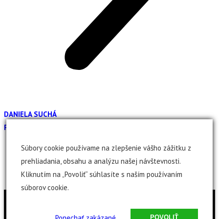
DANIELA SUCHÁ
FOTO: ŠTEFAN SUCHÝ
Súbory cookie používame na zlepšenie vášho zážitku z
prehliadania, obsahu a analýzu našej návštevnosti.
Kliknutím na „Povoliť“ súhlasíte s naším používaním
súborov cookie.
Kopírovanie textov a obrázkov z našej
webovej stránky je možné len so
Ponechať zakázané
POVOLIŤ