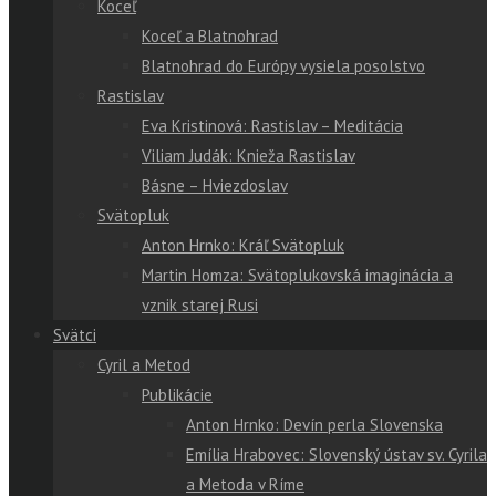
Koceľ
Koceľ a Blatnohrad
Blatnohrad do Európy vysiela posolstvo
Rastislav
Eva Kristinová: Rastislav – Meditácia
Viliam Judák: Knieža Rastislav
Básne – Hviezdoslav
Svätopluk
Anton Hrnko: Kráľ Svätopluk
Martin Homza: Svätoplukovská imaginácia a
vznik starej Rusi
Svätci
Cyril a Metod
Publikácie
Anton Hrnko: Devín perla Slovenska
Emília Hrabovec: Slovenský ústav sv. Cyrila
a Metoda v Ríme