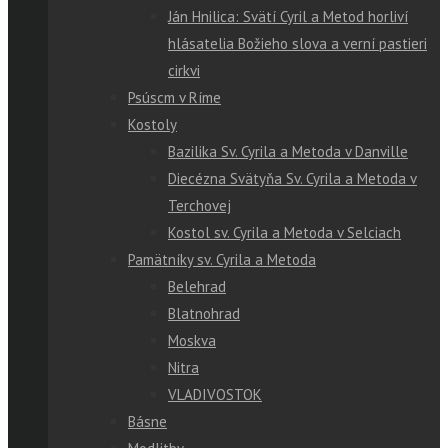
Ján Hnilica: Svätí Cyril a Metod horliví
hlásatelia Božieho slova a verní pastieri
cirkvi
Psúscm v Ríme
Kostoly
Bazilika Sv. Cyrila a Metoda v Danville
Diecézna Svätyňa Sv. Cyrila a Metoda v
Terchovej
Kostol sv. Cyrila a Metoda v Selciach
Pamätníky sv. Cyrila a Metoda
Belehrad
Blatnohrad
Moskva
Nitra
VLADIVOSTOK
Básne