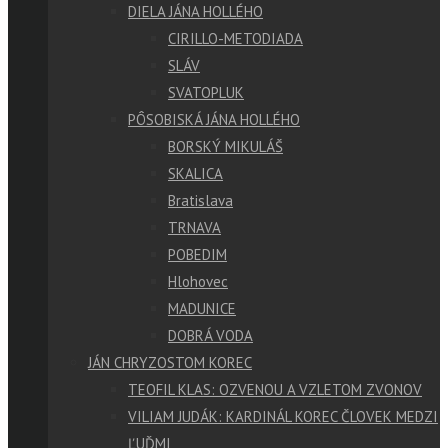
DIELA JÁNA HOLLÉHO
CIRILLO-METODIADA
SLÁV
SVATOPLUK
PÔSOBISKÁ JÁNA HOLLÉHO
BORSKÝ MIKULÁŠ
SKALICA
Bratislava
TRNAVA
POBEDIM
Hlohovec
MADUNICE
DOBRÁ VODA
JÁN CHRYZOSTOM KOREC
TEOFIL KLAS: OZVENOU A VZLETOM ZVONOV
VILIAM JUDÁK: KARDINÁL KOREC ČLOVEK MEDZI
ĽUĎMI