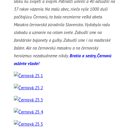
lásku ku svojeti a svojim. Pätnásti umreli a 40 odsúdili na
37 rokov väzenia. Na malú obec, niečo vyše 1000 duší
počítajúcu Černovú, to bola nesmierne veľká obeta.
Masakra černovská zúrodnila Slovensko. Vydobyla rodu
slobodu a uznanie na celom svete. Zabudli sme na
žandárske bajonety a guľky. Zabudli sme i na maďarské
žaláre. Ale na černovskú masakru a na černovský
heroizmus nezabudneme nikdy.
Bratia a sestry, Černovú
oslávte všade!