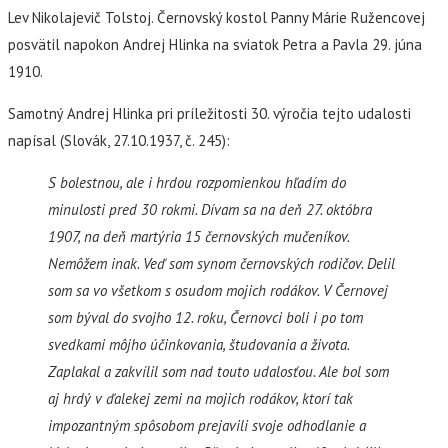
Lev Nikolajevič Tolstoj. Černovský kostol Panny Márie Ružencovej
posvätil napokon Andrej Hlinka na sviatok Petra a Pavla 29. júna
1910.
Samotný Andrej Hlinka pri príležitosti 30. výročia tejto udalosti
napísal (Slovák, 27.10.1937, č. 245):
S bolestnou, ale i hrdou rozpomienkou hľadím do
minulosti pred 30 rokmi. Dívam sa na deň 27. októbra
1907, na deň martýria 15 černovských mučeníkov.
Nemôžem inak. Veď som synom černovských rodičov. Delil
som sa vo všetkom s osudom mojich rodákov. V Černovej
som býval do svojho 12. roku, Černovci boli i po tom
svedkami môjho účinkovania, študovania a života.
Zaplakal a zakvílil som nad touto udalosťou. Ale bol som
aj hrdý v ďalekej zemi na mojich rodákov, ktorí tak
impozantným spôsobom prejavili svoje odhodlanie a