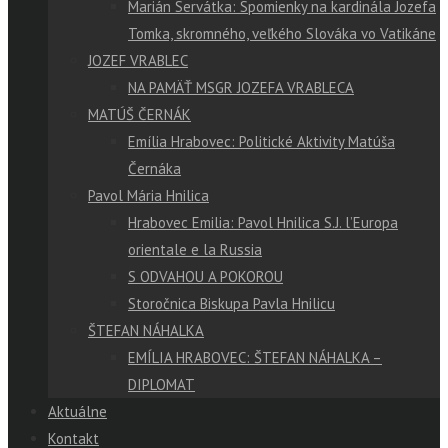
Marián Servátka: Spomienky na kardinála Jozefa
Tomka, skromného, veľkého Slováka vo Vatikáne
JOZEF VRABLEC
NA PAMÄŤ MSGR JOZEFA VRABLECA
MATÚŠ ČERNÁK
Emília Hrabovec: Politické Aktivity Matúša
Černáka
Pavol Mária Hnilica
Hrabovec Emilia: Pavol Hnilica S.J. l’Europa
orientale e la Russia
S ODVAHOU A POKOROU
Storočnica Biskupa Pavla Hnilicu
ŠTEFAN NÁHALKA
EMÍLIA HRABOVEC: ŠTEFAN NÁHALKA –
DIPLOMAT
Aktuálne
Kontakt