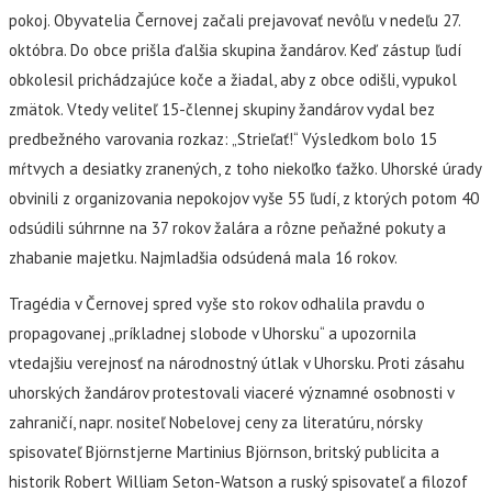
pokoj. Obyvatelia Černovej začali prejavovať nevôľu v nedeľu 27.
októbra. Do obce prišla ďalšia skupina žandárov. Keď zástup ľudí
obkolesil prichádzajúce koče a žiadal, aby z obce odišli, vypukol
zmätok. Vtedy veliteľ 15-člennej skupiny žandárov vydal bez
predbežného varovania rozkaz: „Strieľať!“ Výsledkom bolo 15
mŕtvych a desiatky zranených, z toho niekoľko ťažko. Uhorské úrady
obvinili z organizovania nepokojov vyše 55 ľudí, z ktorých potom 40
odsúdili súhrnne na 37 rokov žalára a rôzne peňažné pokuty a
zhabanie majetku. Najmladšia odsúdená mala 16 rokov.
Tragédia v Černovej spred vyše sto rokov odhalila pravdu o
propagovanej „príkladnej slobode v Uhorsku“ a upozornila
vtedajšiu verejnosť na národnostný útlak v Uhorsku. Proti zásahu
uhorských žandárov protestovali viaceré významné osobnosti v
zahraničí, napr. nositeľ Nobelovej ceny za literatúru, nórsky
spisovateľ Björnstjerne Martinius Björnson, britský publicita a
historik Robert William Seton-Watson a ruský spisovateľ a filozof