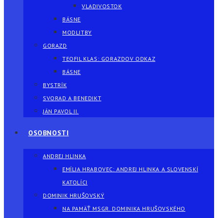
VLADIVOSTOK
BÁSNE
MODLITBY
GORAZD
TEOFIL KLAS: GORAZDOV ODKAZ
BÁSNE
BYSTRÍK
SVORAD A BENEDIKT
JÁN PAVOL II.
OSOBNOSTI
ANDREJ HLINKA
EMÍLIA HRABOVEC: ANDREJ HLINKA A SLOVENSKÍ
KATOLÍCI
DOMINIK HRUŠOVSKÝ
NA PAMÄŤ MSGR. DOMINIKA HRUŠOVSKÉHO